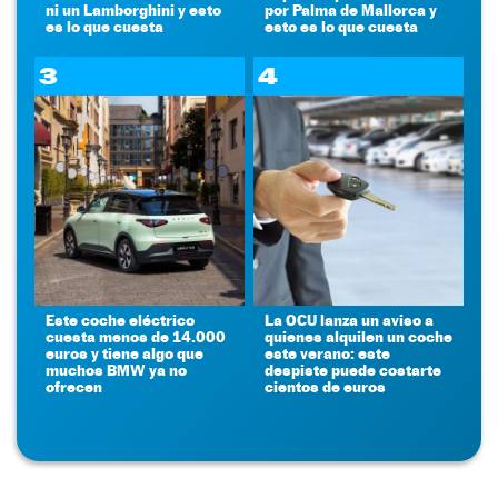
ni un Lamborghini y esto
por Palma de Mallorca y
es lo que cuesta
esto es lo que cuesta
3
4
Este coche eléctrico
La OCU lanza un aviso a
cuesta menos de 14.000
quienes alquilen un coche
euros y tiene algo que
este verano: este
muchos BMW ya no
despiste puede costarte
ofrecen
cientos de euros