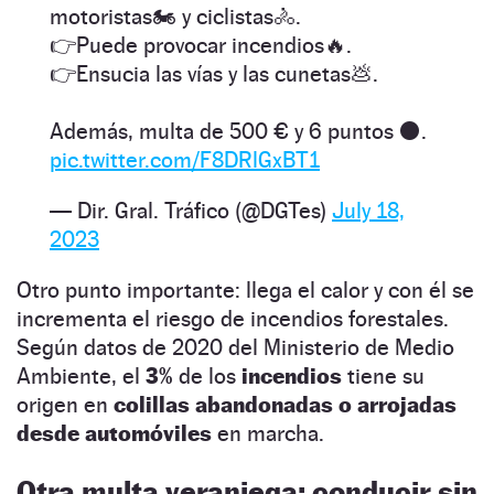
motoristas🏍️ y ciclistas🚴.
👉Puede provocar incendios🔥.
👉Ensucia las vías y las cunetas💩.
Además, multa de 500 € y 6 puntos ⚫.
pic.twitter.com/F8DRlGxBT1
— Dir. Gral. Tráfico (@DGTes)
July 18,
2023
Otro punto importante: llega el calor y con él se
incrementa el riesgo de incendios forestales.
Según datos de 2020 del Ministerio de Medio
Ambiente, el
3%
de los
incendios
tiene su
origen en
colillas abandonadas o arrojadas
desde automóviles
en marcha.
Otra multa veraniega: conducir sin