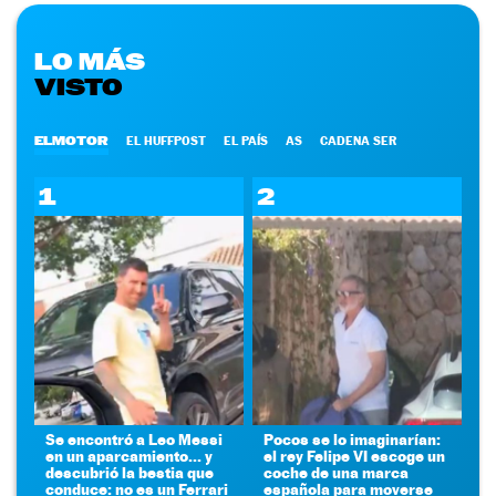
LO MÁS
VISTO
ELMOTOR
EL HUFFPOST
EL PAÍS
AS
CADENA SER
1
2
Se encontró a Leo Messi
Pocos se lo imaginarían:
en un aparcamiento... y
el rey Felipe VI escoge un
descubrió la bestia que
coche de una marca
conduce: no es un Ferrari
española para moverse