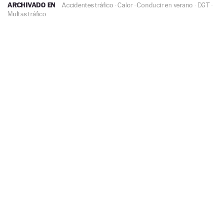
ARCHIVADO EN
Accidentes tráfico
·
Calor
·
Conducir en verano
·
DGT
·
Multas tráfico