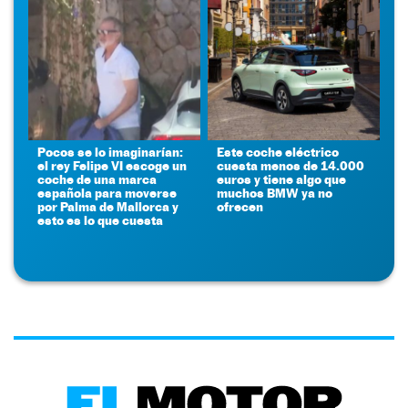
Pocos se lo imaginarían:
Este coche eléctrico
el rey Felipe VI escoge un
cuesta menos de 14.000
coche de una marca
euros y tiene algo que
española para moverse
muchos BMW ya no
por Palma de Mallorca y
ofrecen
esto es lo que cuesta