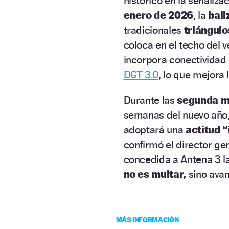
histórico en la señaliz
enero de 2026
, la
bali
tradicionales
triángulo
coloca en el techo del v
incorpora conectividad
DGT 3.0
, lo que mejora
Durante las
segunda mi
semanas del nuevo año,
adoptará una
actitud 
confirmó el director ge
concedida a Antena 3 
no es multar,
sino avan
MÁS INFORMACIÓN