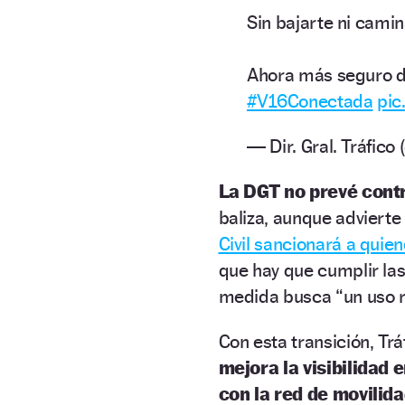
Sin bajarte ni camin
​Ahora más seguro d
#V16Conectada
pic
— Dir. Gral. Tráfic
La DGT no prevé contr
baliza, aunque advierte
Civil sancionará a quie
que hay que cumplir la
medida busca “un uso r
Con esta transición, Tr
mejora la visibilidad 
con la red de movilid