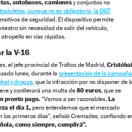
etas, autobuses, camiones
y conjuntos no
ocicletas, aunque no es obligatoria, la DGT
motivos de seguridad. El dispositivo permite
iniestro sin necesidad de salir del vehículo,
atropello en vías rápidas.
r la V-16
s, el jefe provincial de Tráfico de Madrid,
Cristóba
asado lunes, durante la
presentación de la campaña
ohol y drogas
, que la infracción por no disponer de l
eve y conllevará una multa de
80 euros
, que se
n pronto pago.
“Vamos a ser razonables.
La
za el día 1,
pero entendemos que el mercado
n los primeros días”, señaló Cremades, confiando e
ñola, como siempre, cumplirá”.