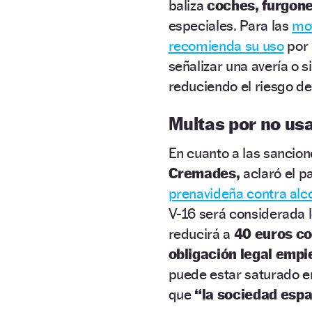
baliza
coches, furgon
especiales. Para las
mot
recomienda su uso
por 
señalizar una avería o s
reduciendo el riesgo de 
Multas por no usa
En cuanto a las sancione
Cremades,
aclaró el p
prenavideña contra alc
V-16 será considerada l
reducirá a
40 euros co
obligación legal empie
puede estar saturado e
que
“la sociedad espa