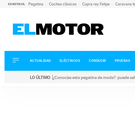
Pegatina
Coches clásicos
Cupra rey Felipe
Caravana l
ES NOTICIA:
ACTUALIDAD
ELÉCTRICOS
CONDUCIR
ACTUALIDAD
ELÉCTRICOS
CONDUCIR
PRUEBAS
PRUEBAS
Saltar
VIRALES
LO ÚLTIMO
¿Conocías esta pegatina de moda?: puede salv
al
PODCAST
LO ÚLTIMO
¿Conocías esta pegatina de moda?: puede salvar tu
contenido
MOTOS
TECNOLOGÍA
SUPERCOCHES
MOTORTV
PREMIOS
SERVICIOS