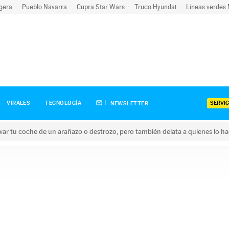
igera
Pueblo Navarra
Cupra Star Wars
Truco Hyundai
Líneas verdes
SERVIC
VIRALES
TECNOLOGÍA
NEWSLETTER
ar tu coche de un arañazo o destrozo, pero también delata a quienes lo h
 coche de un arañazo o destrozo, pero también delata a quienes 