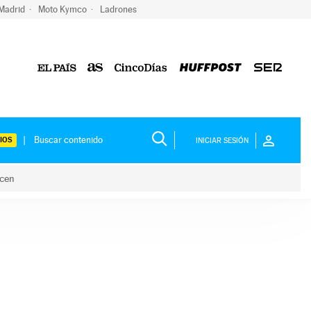
 Madrid
Moto Kymco
Ladrones
IOS
INICIAR SESIÓN
acen
lo hacen