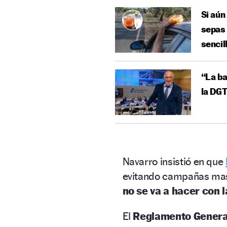
Si aún
sepas 
sencil
“La ba
la DG
Navarro insistió en que
evitando campañas masiv
no se va a hacer con l
El
Reglamento General