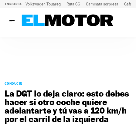
Volkswagen Touareg
Ruta 66
Caminata sorpresa
Gafas 
ES NOTICIA:
LO ÚLTIMO
Ni se te ocurra usar las gafas del eclipse al volante: el moti
LO ÚLTIMO
Ni se te ocurra usar las gafas del eclipse al volante: el motiv
ACTUALIDAD
ELÉCTRICOS
CONDUCIR
PRUEBAS
Saltar
VIRALES
al
CONDUCIR
PODCAST
contenido
La DGT lo deja claro: esto debes
MOTOS
hacer si otro coche quiere
TECNOLOGÍA
adelantarte y tú vas a 120 km/h
SUPERCOCHES
MOTORTV
por el carril de la izquierda
PREMIOS
SERVICIOS