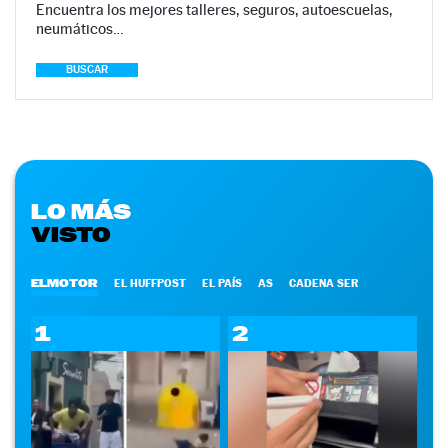
Encuentra los mejores talleres, seguros, autoescuelas,
neumáticos…
BUSCAR
LO MÁS
VISTO
ELMOTOR
EL HUFFPOST
EL PAÍS
AS
CADENA SER
1
2