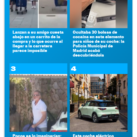
Lanzan a su amigo cuesta
Ocultaba 30 bolsas de
abajo en un carrito de la
cocaína en este elemento
compra y lo que ocurre al
para niños de su coche: la
llegar a la carretera
Policía Municipal de
parece imposible
Madrid acabó
descubriéndola
3
4
Pocos se lo imaginarían:
Este coche eléctrico