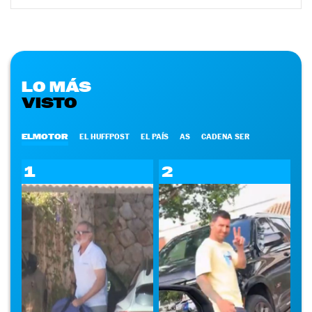
LO MÁS
VISTO
ELMOTOR
EL HUFFPOST
EL PAÍS
AS
CADENA SER
1
2