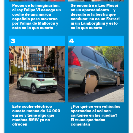
Pocos se lo imaginarían:
Se encontró a Leo Messi
el rey Felipe VI escoge un
en un aparcamiento... y
coche de una marca
descubrió la bestia que
española para moverse
conduce: no es un Ferrari
por Palma de Mallorca y
ni un Lamborghini y esto
esto es lo que cuesta
es lo que cuesta
3
4
Este coche eléctrico
¿Por qué se ven vehículos
cuesta menos de 14.000
aparcados al sol con
euros y tiene algo que
cartones en las ruedas?
muchos BMW ya no
El truco que todos
ofrecen
comentan