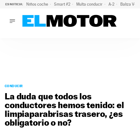
Niños coche
Smart #2
Multa conducir
A-2
Baliza V-1
ES NOTICIA:
LO ÚLTIMO
La OCU lanza un aviso a quienes alquilen un coche este vera
LO ÚLTIMO
La OCU lanza un aviso a quienes alquilen un coche este vera
ACTUALIDAD
ELÉCTRICOS
CONDUCIR
PRUEBAS
Saltar
VIRALES
al
CONDUCIR
PODCAST
contenido
La duda que todos los
MOTOS
conductores hemos tenido: el
TECNOLOGÍA
limpiaparabrisas trasero, ¿es
SUPERCOCHES
MOTORTV
obligatorio o no?
PREMIOS
SERVICIOS