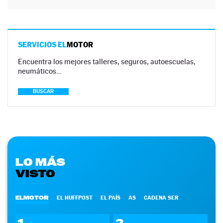
SERVICIOS EL
MOTOR
Encuentra los mejores talleres, seguros, autoescuelas,
neumáticos…
BUSCAR
LO MÁS
VISTO
ELMOTOR
EL HUFFPOST
EL PAÍS
AS
CADENA SER
1
2