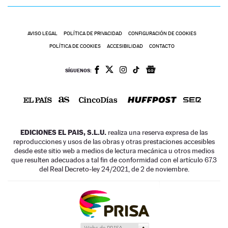
AVISO LEGAL
POLÍTICA DE PRIVACIDAD
CONFIGURACIÓN DE COOKIES
POLÍTICA DE COOKIES
ACCESIBILIDAD
CONTACTO
SÍGUENOS:
EDICIONES EL PAIS, S.L.U.
realiza una reserva expresa de las
reproducciones y usos de las obras y otras prestaciones accesibles
desde este sitio web a medios de lectura mecánica u otros medios
que resulten adecuados a tal fin de conformidad con el artículo 67.3
del Real Decreto-ley 24/2021, de 2 de noviembre.