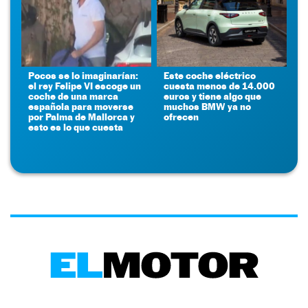
Pocos se lo imaginarían:
Este coche eléctrico
el rey Felipe VI escoge un
cuesta menos de 14.000
coche de una marca
euros y tiene algo que
española para moverse
muchos BMW ya no
por Palma de Mallorca y
ofrecen
esto es lo que cuesta