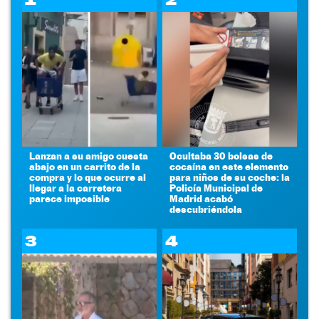
Lanzan a su amigo cuesta
Ocultaba 30 bolsas de
abajo en un carrito de la
cocaína en este elemento
compra y lo que ocurre al
para niños de su coche: la
llegar a la carretera
Policía Municipal de
parece imposible
Madrid acabó
descubriéndola
3
4