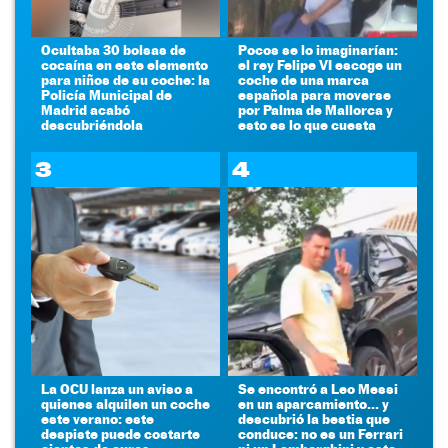
Ocultaba 30 bolsas de
Pocos se lo imaginarían:
cocaína en este elemento
el rey Felipe VI escoge un
para niños de su coche: la
coche de una marca
Policía Municipal de
española para moverse
Madrid acabó
por Palma de Mallorca y
descubriéndola
esto es lo que cuesta
3
4
La OCU lanza un aviso a
Se encontró a Leo Messi
quienes alquilen un coche
en un aparcamiento... y
este verano: este
descubrió la bestia que
despiste puede costarte
conduce: no es un Ferrari