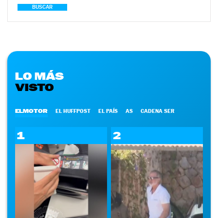
BUSCAR
LO MÁS
VISTO
ELMOTOR
EL HUFFPOST
EL PAÍS
AS
CADENA SER
1
2