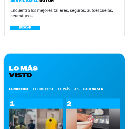
SERVICIOS EL
MOTOR
Encuentra los mejores talleres, seguros, autoescuelas,
neumáticos…
BUSCAR
LO MÁS
VISTO
ELMOTOR
EL HUFFPOST
EL PAÍS
AS
CADENA SER
1
2