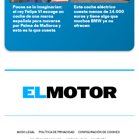
Pocos se lo imaginarían:
Este coche eléctrico
el rey Felipe VI escoge un
cuesta menos de 14.000
coche de una marca
euros y tiene algo que
española para moverse
muchos BMW ya no
por Palma de Mallorca y
ofrecen
esto es lo que cuesta
AVISO LEGAL
POLÍTICA DE PRIVACIDAD
CONFIGURACIÓN DE COOKIES