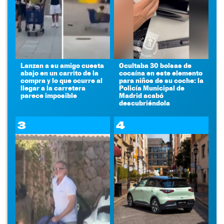
Lanzan a su amigo cuesta
Ocultaba 30 bolsas de
abajo en un carrito de la
cocaína en este elemento
compra y lo que ocurre al
para niños de su coche: la
llegar a la carretera
Policía Municipal de
parece imposible
Madrid acabó
descubriéndola
3
4