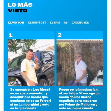
LO MÁS
VISTO
ELMOTOR
EL HUFFPOST
EL PAÍS
AS
CADENA SER
1
2
Se encontró a Leo Messi
Pocos se lo imaginarían:
en un aparcamiento... y
el rey Felipe VI escoge un
descubrió la bestia que
coche de una marca
conduce: no es un Ferrari
española para moverse
ni un Lamborghini y esto
por Palma de Mallorca y
es lo que cuesta
esto es lo que cuesta