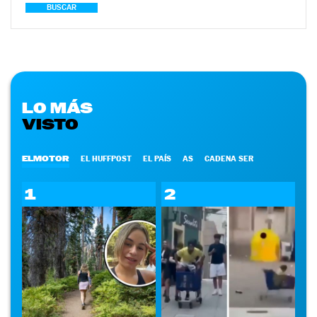
BUSCAR
LO MÁS
VISTO
ELMOTOR
EL HUFFPOST
EL PAÍS
AS
CADENA SER
1
2