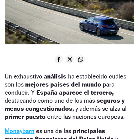
Un exhaustivo
análisis
ha establecido cuáles
son los
mejores países del mundo
para
conducir. Y
España aparece el tercero,
destacando como uno de los más
seguros y
menos congestionados,
y además se alza al
primer puesto
entre las naciones europeas.
Moneybarn
es una de las
principales
empresas financieras del Reino Unido
y