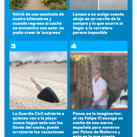
Volvió de una caminata de
Lanzan a su amigo cuesta
cuatro kilómetros y
abajo en un carrito de la
cuando regresa al coche
compra y lo que ocurre al
se encuentra con esto: no
llegar a la carretera
podía creer la 'sorpresa'
parece imposible
3
4
La Guardia Civil advierte a
Pocos se lo imaginarían:
quienes van a la playa:
el rey Felipe VI escoge un
nunca hagas esto con las
coche de una marca
llaves del coche, puede
española para moverse
arruinarte las vacaciones
por Palma de Mallorca y
esto es lo que cuesta