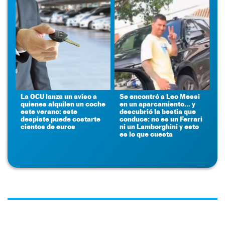
La OCU lanza un aviso a
Se encontró a Leo Messi
quienes alquilen un coche
en un aparcamiento... y
este verano: este
descubrió la bestia que
despiste puede costarte
conduce: no es un Ferrari
cientos de euros
ni un Lamborghini y esto
es lo que cuesta