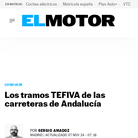
Coches eléctricos
Matrícula españa
Plan Auto+
VTC
ES NOTICIA:
LO ÚLTIMO
La Lista Blanca del Programa Auto+: todos los coches eléct
LO ÚLTIMO
La Lista Blanca del Programa Auto+: todos los coches eléctr
ACTUALIDAD
ELÉCTRICOS
CONDUCIR
PRUEBAS
Saltar
VIRALES
al
CONDUCIR
PODCAST
contenido
Los tramos TEFIVA de las
MOTOS
carreteras de Andalucía
TECNOLOGÍA
SUPERCOCHES
MOTORTV
PREMIOS
SERGIO AMADOZ
POR
SERVICIOS
MADRID |
ACTUALIZADO 07 NOV 24 - 07: 18