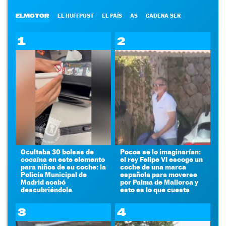
ELMOTOR
EL HUFFPOST
EL PAÍS
AS
CADENA SER
1
2
Ocultaba 30 bolsas de
Pocos se lo imaginarían:
cocaína en este elemento
el rey Felipe VI escoge un
para niños de su coche: la
coche de una marca
Policía Municipal de
española para moverse
Madrid acabó
por Palma de Mallorca y
descubriéndola
esto es lo que cuesta
3
4