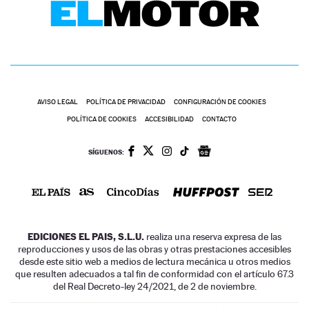
AVISO LEGAL
POLÍTICA DE PRIVACIDAD
CONFIGURACIÓN DE COOKIES
POLÍTICA DE COOKIES
ACCESIBILIDAD
CONTACTO
SÍGUENOS:
EDICIONES EL PAIS, S.L.U.
realiza una reserva expresa de las
reproducciones y usos de las obras y otras prestaciones accesibles
desde este sitio web a medios de lectura mecánica u otros medios
que resulten adecuados a tal fin de conformidad con el artículo 67.3
del Real Decreto-ley 24/2021, de 2 de noviembre.