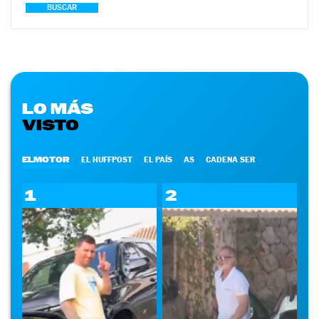
BUSCAR
LO MÁS
VISTO
ELMOTOR
EL HUFFPOST
EL PAÍS
AS
CADENA SER
1
2