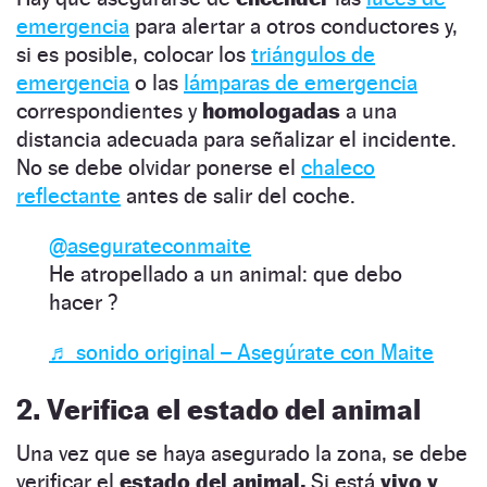
emergencia
para alertar a otros conductores y,
si es posible, colocar los
triángulos de
emergencia
o las
lámparas de emergencia
correspondientes y
homologadas
a una
distancia adecuada para señalizar el incidente.
No se debe olvidar ponerse el
chaleco
reflectante
antes de salir del coche.
@asegurateconmaite
He atropellado a un animal: que debo
hacer ?
♬ sonido original – Asegúrate con Maite
2. Verifica el estado del animal
Una vez que se haya asegurado la zona, se debe
verificar el
estado del animal.
Si está
vivo y