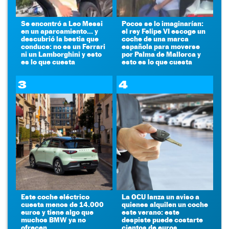
Se encontró a Leo Messi
Pocos se lo imaginarían:
en un aparcamiento... y
el rey Felipe VI escoge un
descubrió la bestia que
coche de una marca
conduce: no es un Ferrari
española para moverse
ni un Lamborghini y esto
por Palma de Mallorca y
es lo que cuesta
esto es lo que cuesta
3
4
Este coche eléctrico
La OCU lanza un aviso a
cuesta menos de 14.000
quienes alquilen un coche
euros y tiene algo que
este verano: este
muchos BMW ya no
despiste puede costarte
ofrecen
cientos de euros