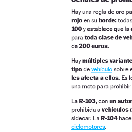
Hay una regla de oro pa
rojo
en su
borde:
todas
100
y establece que la
para
toda clase de ve
de
200 euros.
Hay
múltiples variant
tipo
de
vehículo
sobre e
les afecta a ellos.
Es l
una moto para prohibir 
La
R-103,
con
un auto
prohibida a
vehículos 
sidecar. La
R-104
hace 
ciclomotores
.