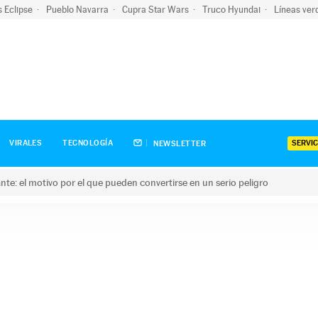
s Eclipse
Pueblo Navarra
Cupra Star Wars
Truco Hyundai
Líneas ver
SERVIC
VIRALES
TECNOLOGÍA
NEWSLETTER
olante: el motivo por el que pueden convertirse en un serio peligro
e: el motivo por el que pueden convertirse en un serio peligro