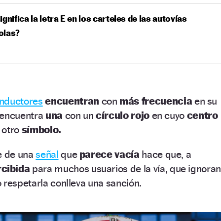
ignifica la letra E en los carteles de las autovías
olas?
nductores
encuentran
con
más frecuencia
en su
e encuentra
una
con un
círculo rojo
en cuyo
centro
 otro
símbolo.
te de una
señal
que
parece vacía
hace que, a
rcibida
para muchos usuarios de la vía, que ignora
 respetarla conlleva una sanción.