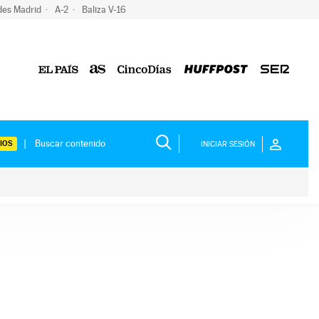
des Madrid
A-2
Baliza V-16
IOS
INICIAR SESIÓN