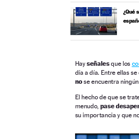
¿Qué s
españ
Hay
señales
que los
co
día a día. Entre ellas s
no
se encuentra ningún
El hecho de que se tra
menudo,
pase desape
su importancia y que no