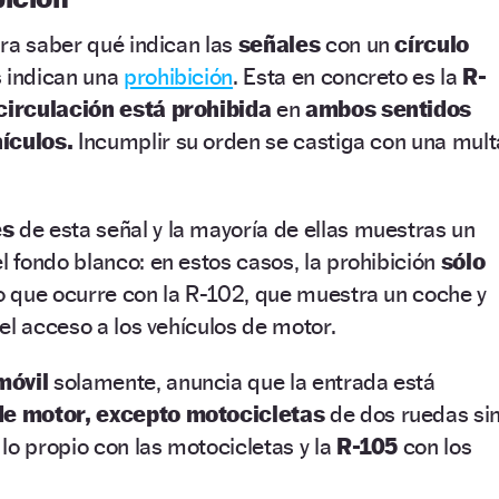
ra saber qué indican las
señales
con un
círculo
 indican una
prohibición
. Esta en concreto es la
R-
circulación está prohibida
en
ambos sentidos
hículos.
Incumplir su orden se castiga con una mult
es
de esta señal y la mayoría de ellas muestras un
l fondo blanco: en estos casos, la prohibición
sólo
o que ocurre con la R-102, que muestra un coche y
el acceso a los vehículos de motor.
móvil
solamente, anuncia que la entrada está
de motor, excepto motocicletas
de dos ruedas si
lo propio con las motocicletas y la
R-105
con los