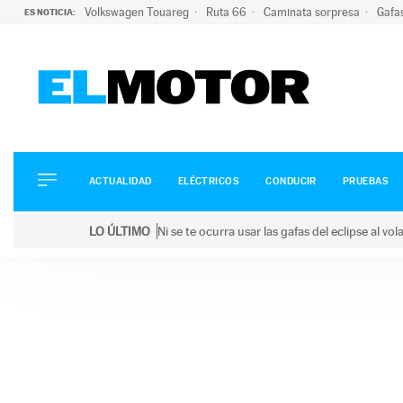
Volkswagen Touareg
Ruta 66
Caminata sorpresa
Gafa
ES NOTICIA:
ACTUALIDAD
ELÉCTRICOS
CONDUCIR
ACTUALIDAD
ELÉCTRICOS
CONDUCIR
PRUEBAS
PRUEBAS
Saltar
VIRALES
LO ÚLTIMO
Ni se te ocurra usar las gafas del eclipse al v
al
PODCAST
LO ÚLTIMO
Ni se te ocurra usar las gafas del eclipse al volant
contenido
MOTOS
TECNOLOGÍA
SUPERCOCHES
MOTORTV
PREMIOS
SERVICIOS