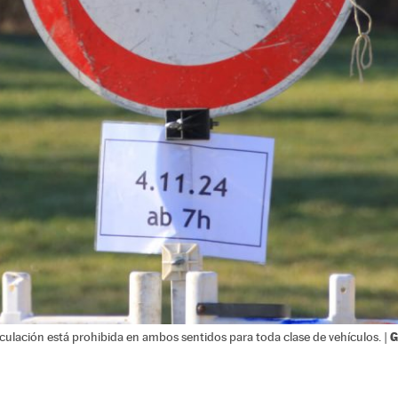
G
rculación está prohibida en ambos sentidos para toda clase de vehículos. |