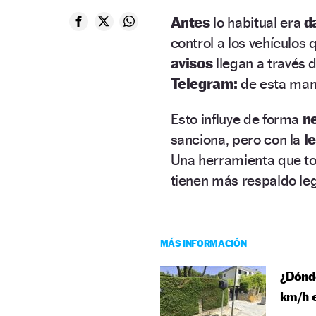
Antes
lo habitual era
d
control a los vehículos 
avisos
llegan a través 
Telegram:
de esta mane
Esto influye de forma
n
sanciona, pero con la
le
Una herramienta que t
tienen más respaldo leg
MÁS INFORMACIÓN
¿Dónde
km/h e