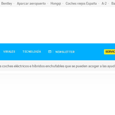
Bentley
Aparcar aeropuerto
Hongqi
Coches viejos España
A-2
Ba
SERVIC
VIRALES
TECNOLOGÍA
NEWSLETTER
s coches eléctricos e híbridos enchufables que se pueden acoger a las ayu
hes eléctricos e híbridos enchufables que se pueden acoger a la