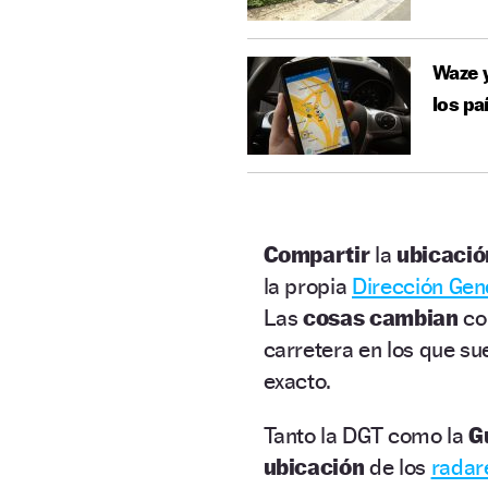
Waze y
los pa
Compartir
la
ubicaci
la propia
Dirección Gene
Las
cosas cambian
co
carretera en los que sue
exacto.
Tanto la DGT como la
G
ubicación
de los
radar