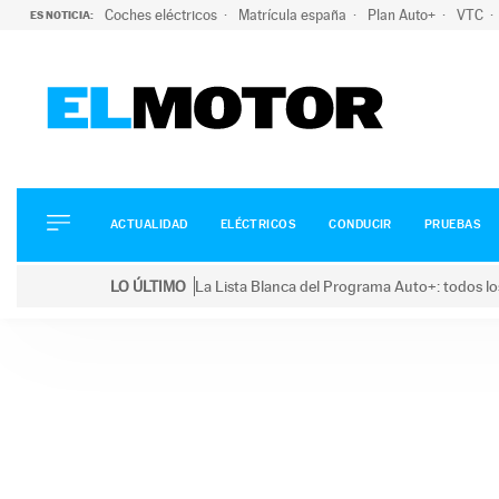
Coches eléctricos
Matrícula españa
Plan Auto+
VTC
ES NOTICIA:
ACTUALIDAD
ELÉCTRICOS
CONDUCIR
ACTUALIDAD
ELÉCTRICOS
CONDUCIR
PRUEBAS
PRUEBAS
Saltar
VIRALES
LO ÚLTIMO
La Lista Blanca del Programa Auto+: todos lo
al
PODCAST
LO ÚLTIMO
La Lista Blanca del Programa Auto+: todos los coc
contenido
MOTOS
TECNOLOGÍA
SUPERCOCHES
MOTORTV
PREMIOS
SERVICIOS