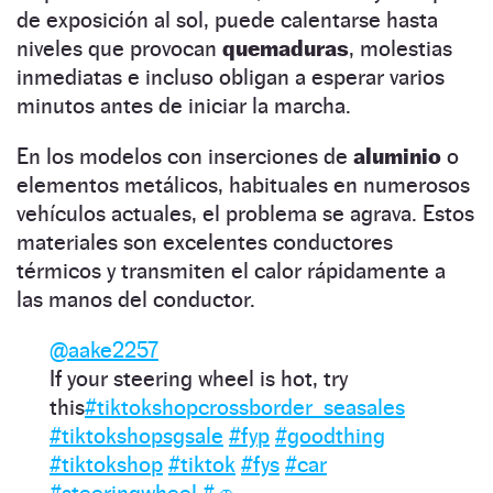
de exposición al sol, puede calentarse hasta
niveles que provocan
quemaduras
, molestias
inmediatas e incluso obligan a esperar varios
minutos antes de iniciar la marcha.
En los modelos con inserciones de
aluminio
o
elementos metálicos, habituales en numerosos
vehículos actuales, el problema se agrava. Estos
materiales son excelentes conductores
térmicos y transmiten el calor rápidamente a
las manos del conductor.
@aake2257
If your steering wheel is hot, try
this
#tiktokshopcrossborder_seasales
#tiktokshopsgsale
#fyp
#goodthing
#tiktokshop
#tiktok
#fys
#car
#steeringwheel
#🚗