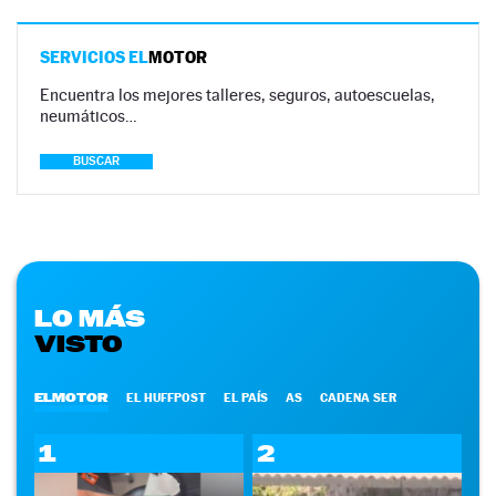
SERVICIOS EL
MOTOR
Encuentra los mejores talleres, seguros, autoescuelas,
neumáticos…
BUSCAR
LO MÁS
VISTO
ELMOTOR
EL HUFFPOST
EL PAÍS
AS
CADENA SER
1
2