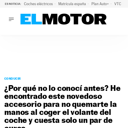
Coches eléctricos
Matrícula españa
Plan Auto+
VTC
ES NOTICIA:
LO ÚLTIMO
La Lista Blanca del Programa Auto+: todos los coches eléct
LO ÚLTIMO
La Lista Blanca del Programa Auto+: todos los coches eléctr
ACTUALIDAD
ELÉCTRICOS
CONDUCIR
PRUEBAS
Saltar
VIRALES
al
CONDUCIR
PODCAST
contenido
¿Por qué no lo conocí antes? He
MOTOS
encontrado este novedoso
TECNOLOGÍA
accesorio para no quemarte la
SUPERCOCHES
MOTORTV
manos al coger el volante del
PREMIOS
coche y cuesta solo un par de
SERVICIOS
euros