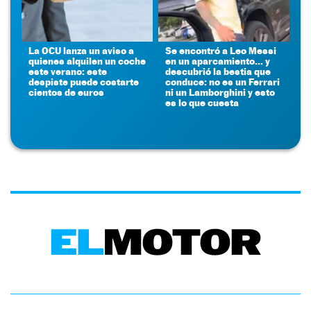
La OCU lanza un aviso a
Se encontró a Leo Messi
quienes alquilen un coche
en un aparcamiento... y
este verano: este
descubrió la bestia que
despiste puede costarte
conduce: no es un Ferrari
cientos de euros
ni un Lamborghini y esto
es lo que cuesta