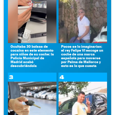
Ocultaba 30 bolsas de
Pocos se lo imaginarían:
cocaína en este elemento
el rey Felipe VI escoge un
para niños de su coche: la
coche de una marca
Policía Municipal de
española para moverse
Madrid acabó
por Palma de Mallorca y
descubriéndola
esto es lo que cuesta
3
4