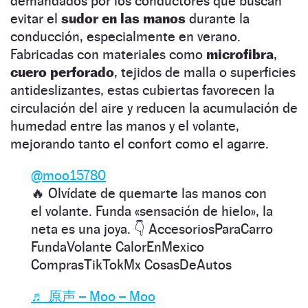
demandados por los conductores que buscan
evitar el
sudor en las manos
durante la
conducción, especialmente en verano.
Fabricadas con materiales como
microfibra
,
cuero perforado
, tejidos de malla o superficies
antideslizantes, estas cubiertas favorecen la
circulación del aire y reducen la acumulación de
humedad entre las manos y el volante,
mejorando tanto el confort como el agarre.
@moo15780
🔥 Olvídate de quemarte las manos con
el volante. Funda «sensación de hielo», la
neta es una joya. 👇 AccesoriosParaCarro
FundaVolante CalorEnMexico
ComprasTikTokMx CosasDeAutos
♬ 原声 – Moo – Moo