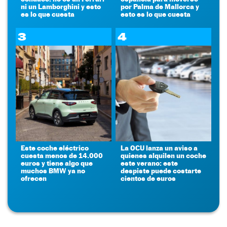
ni un Lamborghini y esto
por Palma de Mallorca y
es lo que cuesta
esto es lo que cuesta
3
4
Este coche eléctrico
La OCU lanza un aviso a
cuesta menos de 14.000
quienes alquilen un coche
euros y tiene algo que
este verano: este
muchos BMW ya no
despiste puede costarte
ofrecen
cientos de euros