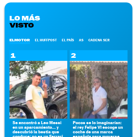
LO MÁS
VISTO
ELMOTOR
EL HUFFPOST
EL PAÍS
AS
CADENA SER
1
2
Se encontró a Leo Messi
Pocos se lo imaginarían:
en un aparcamiento... y
el rey Felipe VI escoge un
descubrió la bestia que
coche de una marca
conduce: no es un Ferrari
española para moverse