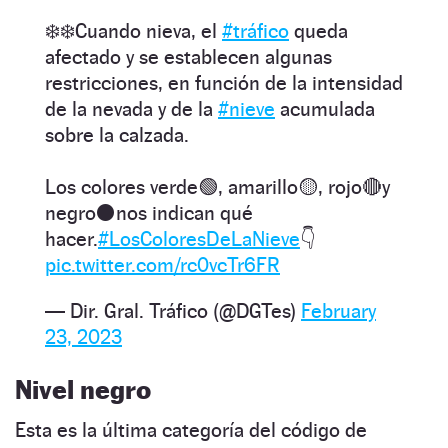
❄️❄️Cuando nieva, el
#tráfico
queda
afectado y se establecen algunas
restricciones, en función de la intensidad
de la nevada y de la
#nieve
acumulada
sobre la calzada.
Los colores verde🟢, amarillo🟡, rojo🔴y
negro⚫nos indican qué
hacer.
#LosColoresDeLaNieve
👇
pic.twitter.com/rc0vcTr6FR
— Dir. Gral. Tráfico (@DGTes)
February
23, 2023
Nivel negro
Esta es la última categoría del código de