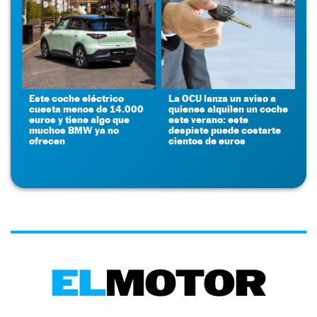
Este coche eléctrico
La OCU lanza un aviso a
cuesta menos de 14.000
quienes alquilen un coche
euros y tiene algo que
este verano: este
muchos BMW ya no
despiste puede costarte
ofrecen
cientos de euros