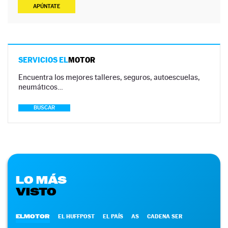
APÚNTATE
SERVICIOS EL
MOTOR
Encuentra los mejores talleres, seguros, autoescuelas,
neumáticos…
BUSCAR
LO MÁS
VISTO
ELMOTOR
EL HUFFPOST
EL PAÍS
AS
CADENA SER