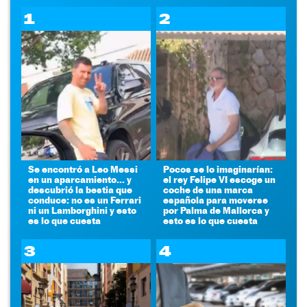
1
2
Se encontró a Leo Messi
Pocos se lo imaginarían:
en un aparcamiento... y
el rey Felipe VI escoge un
descubrió la bestia que
coche de una marca
conduce: no es un Ferrari
española para moverse
ni un Lamborghini y esto
por Palma de Mallorca y
es lo que cuesta
esto es lo que cuesta
3
4