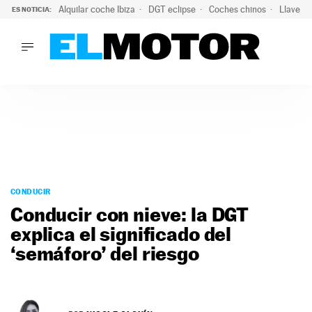
Alquilar coche Ibiza
DGT eclipse
Coches chinos
Llaves 
ES NOTICIA:
LO ÚLTIMO
Hongqi prepara su desembarco en España: SUV eléctricos c
LO ÚLTIMO
Hongqi prepara su desembarco en España: SUV eléctricos c
ACTUALIDAD
ELÉCTRICOS
CONDUCIR
PRUEBAS
Saltar
VIRALES
al
CONDUCIR
PODCAST
contenido
Conducir con nieve: la DGT
MOTOS
explica el significado del
TECNOLOGÍA
‘semáforo’ del riesgo
SUPERCOCHES
MOTORTV
PREMIOS
SERVICIOS