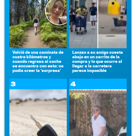
Volvió de una caminata de
Lanzan a su amigo cuesta
cuatro kilómetros y
abajo en un carrito de la
cuando regresa al coche
compra y lo que ocurre al
se encuentra con esto: no
llegar a la carretera
podía creer la 'sorpresa'
parece imposible
3
4