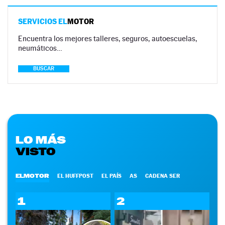
SERVICIOS EL
MOTOR
Encuentra los mejores talleres, seguros, autoescuelas,
neumáticos…
BUSCAR
LO MÁS
VISTO
ELMOTOR
EL HUFFPOST
EL PAÍS
AS
CADENA SER
1
2