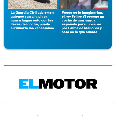
La Guardia Civil advierte a
Pocos se lo imaginarían:
quienes van a la playa:
el rey Felipe VI escoge un
nunca hagas esto con las
coche de una marca
llaves del coche, puede
española para moverse
arruinarte las vacaciones
por Palma de Mallorca y
esto es lo que cuesta