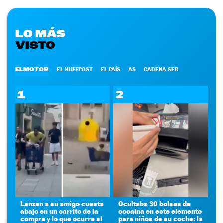
LO MÁS
VISTO
ELMOTOR
EL HUFFPOST
EL PAÍS
AS
CADENA SER
1
2
Lanzan a su amigo cuesta
Ocultaba 30 bolsas de
abajo en un carrito de la
cocaína en este elemento
compra y lo que ocurre al
para niños de su coche: la