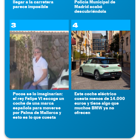
llegar a la carretera
Policía Municipal de
parece imposible
Madrid acabó
descubriéndola
3
4
Pocos se lo imaginarían:
Este coche eléctrico
el rey Felipe VI escoge un
cuesta menos de 14.000
coche de una marca
euros y tiene algo que
española para moverse
muchos BMW ya no
por Palma de Mallorca y
ofrecen
esto es lo que cuesta