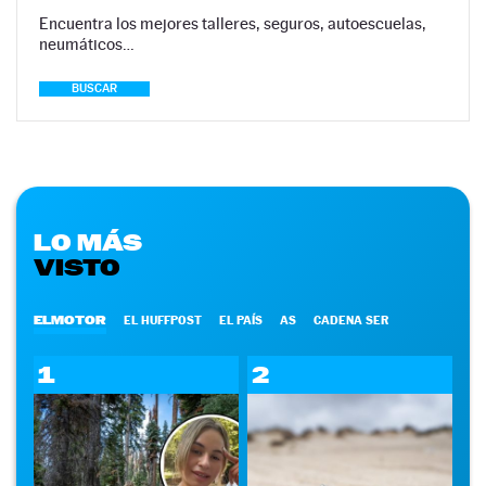
Encuentra los mejores talleres, seguros, autoescuelas,
neumáticos…
BUSCAR
LO MÁS
VISTO
ELMOTOR
EL HUFFPOST
EL PAÍS
AS
CADENA SER
1
2