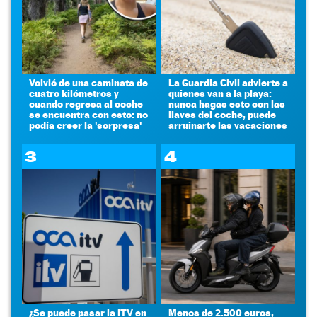
Volvió de una caminata de
La Guardia Civil advierte a
cuatro kilómetros y
quienes van a la playa:
cuando regresa al coche
nunca hagas esto con las
se encuentra con esto: no
llaves del coche, puede
podía creer la 'sorpresa'
arruinarte las vacaciones
3
4
¿Se puede pasar la ITV en
Menos de 2.500 euros,