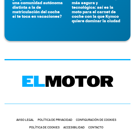
una comunidad autónoma
más segura y
distinta a la de
tecnológica: así es la
matriculación del coche
moto para el carnet de
si te toca en vacaciones?
coche con la que Kymco
quiere dominar la ciudad
AVISO LEGAL
POLÍTICA DE PRIVACIDAD
CONFIGURACIÓN DE COOKIES
POLÍTICA DE COOKIES
ACCESIBILIDAD
CONTACTO