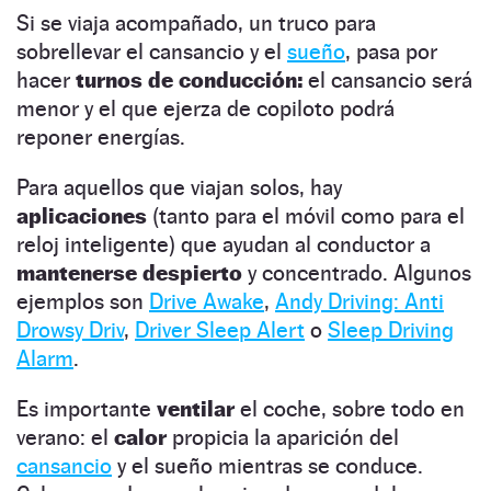
Si se viaja acompañado, un truco para
sobrellevar el cansancio y el
sueño
, pasa por
hacer
turnos de conducción:
el cansancio será
menor y el que ejerza de copiloto podrá
reponer energías.
Para aquellos que viajan solos, hay
aplicaciones
(tanto para el móvil como para el
reloj inteligente) que ayudan al conductor a
mantenerse despierto
y concentrado. Algunos
ejemplos son
Drive Awake
,
Andy Driving: Anti
Drowsy Driv
,
Driver Sleep Alert
o
Sleep Driving
Alarm
.
Es importante
ventilar
el coche, sobre todo en
verano: el
calor
propicia la aparición del
cansancio
y el sueño mientras se conduce.