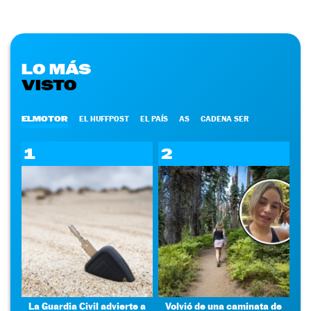
LO MÁS
VISTO
ELMOTOR
EL HUFFPOST
EL PAÍS
AS
CADENA SER
1
2
La Guardia Civil advierte a
Volvió de una caminata de