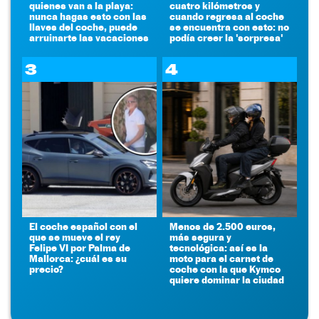
quienes van a la playa:
cuatro kilómetros y
nunca hagas esto con las
cuando regresa al coche
llaves del coche, puede
se encuentra con esto: no
arruinarte las vacaciones
podía creer la 'sorpresa'
3
4
El coche español con el
Menos de 2.500 euros,
que se mueve el rey
más segura y
Felipe VI por Palma de
tecnológica: así es la
Mallorca: ¿cuál es su
moto para el carnet de
precio?
coche con la que Kymco
quiere dominar la ciudad