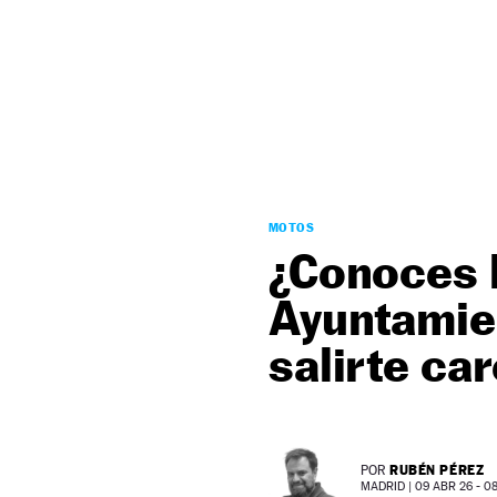
NEWSLETTER
SÍGUENOS
MOTOS
¿Conoces l
Ayuntamie
salirte ca
RUBÉN PÉREZ
POR
MADRID |
09 ABR 26 - 08