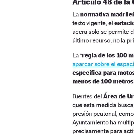
Artículo 48 de la
La
normativa madrile
texto vigente, el
estaci
acera solo se permite de
último recurso, no la p
La
‘regla de los 100 m
aparcar sobre el espac
específica para moto
menos de 100 metros
Fuentes del
Área de Ur
que esta medida busca “
presión peatonal, como
Ayuntamiento ha multip
precisamente para activ