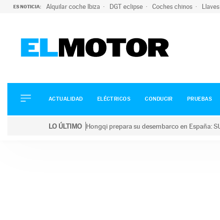
Alquilar coche Ibiza
DGT eclipse
Coches chinos
Llaves
ES NOTICIA:
ACTUALIDAD
ELÉCTRICOS
CONDUCIR
ACTUALIDAD
ELÉCTRICOS
CONDUCIR
PRUEBAS
PRUEBAS
Saltar
VIRALES
LO ÚLTIMO
Hongqi prepara su desembarco en España: SU
al
PODCAST
LO ÚLTIMO
Hongqi prepara su desembarco en España: SUV eléc
contenido
MOTOS
TECNOLOGÍA
SUPERCOCHES
MOTORTV
PREMIOS
SERVICIOS