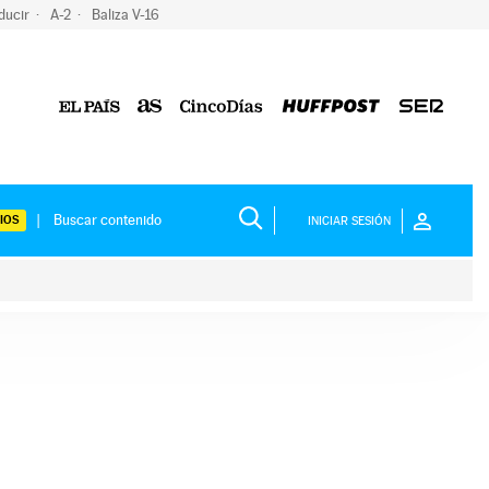
ducir
A-2
Baliza V-16
IOS
INICIAR SESIÓN
ium