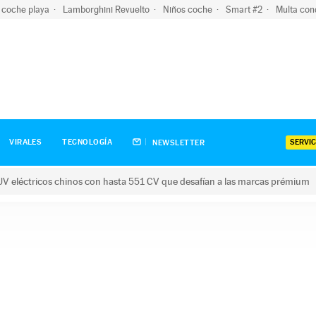
 coche playa
Lamborghini Revuelto
Niños coche
Smart #2
Multa con
SERVIC
VIRALES
TECNOLOGÍA
NEWSLETTER
V eléctricos chinos con hasta 551 CV que desafían a las marcas prémium
tricos chinos con hasta 551 CV que desafían a las marcas prém