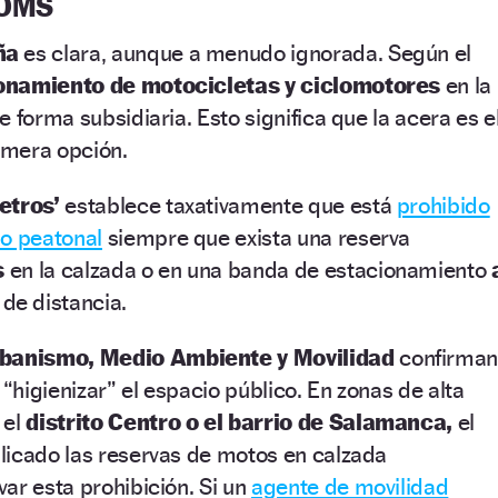
 OMS
ña
es clara, aunque a menudo ignorada. Según el
onamiento de motocicletas y ciclomotores
en la
 forma subsidiaria. Esto significa que la acera es e
rimera opción.
etros’
establece taxativamente que está
prohibido
io peatonal
siempre que exista una reserva
s
en la calzada o en una banda de estacionamiento
de distancia.
banismo, Medio Ambiente y Movilidad
confirma
higienizar” el espacio público. En zonas de alta
 el
distrito Centro o el barrio de Salamanca,
el
licado las reservas de motos en calzada
ar esta prohibición. Si un
agente de movilidad