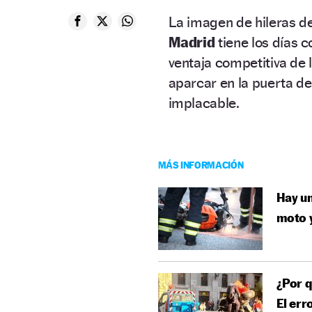
La imagen de hileras d
Madrid
tiene los días 
ventaja competitiva de 
aparcar en la puerta de
implacable.
MÁS INFORMACIÓN
Hay un
moto 
¿Por q
El err