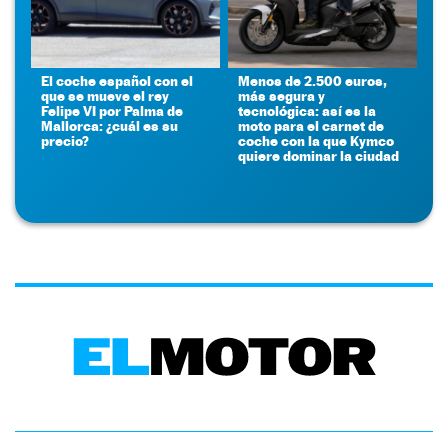
El coche español con el
Menos de 2.500 euros,
que se mueve el rey
más segura y
Felipe VI por Palma de
tecnológica: así es la
Mallorca: ¿cuál es su
moto para el carnet de
precio?
coche con la que Kymco
quiere dominar la ciudad