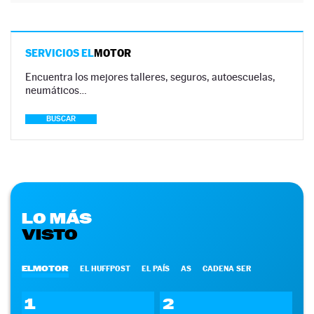
SERVICIOS EL
MOTOR
Encuentra los mejores talleres, seguros, autoescuelas,
neumáticos…
BUSCAR
LO MÁS
VISTO
ELMOTOR
EL HUFFPOST
EL PAÍS
AS
CADENA SER
1
2