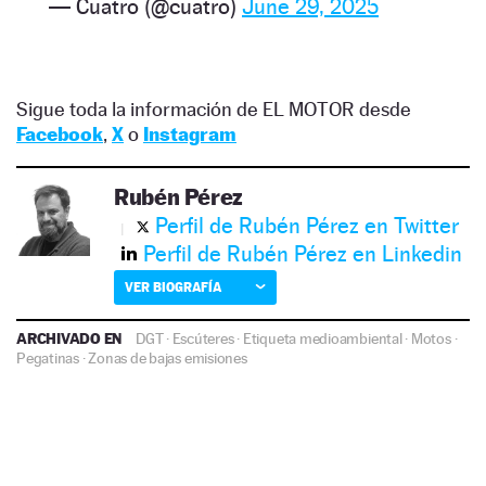
— Cuatro (@cuatro)
June 29, 2025
Sigue toda la información de EL MOTOR desde
Facebook
,
X
o
Instagram
Rubén Pérez
Perfil de Rubén Pérez en Twitter
Perfil de Rubén Pérez en Linkedin
VER BIOGRAFÍA
ARCHIVADO EN
DGT
·
Escúteres
·
Etiqueta medioambiental
·
Motos
·
Pegatinas
·
Zonas de bajas emisiones