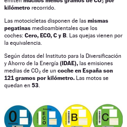
emiten
muchos menos gramos de CO₂ por
kilómetro
recorrido.
Las motocicletas disponen de las
mismas
pegatinas
medioambientales que los
coches:
Cero, ECO, C y B
. Las quejas vienen por
la equivalencia.
Según datos del Instituto para la Diversificación
y Ahorro de la Energía
(IDAE),
las emisiones
medias de CO₂ de un
coche en España son
121 gramos por kilómetro.
Las motos se
quedan en
53
.