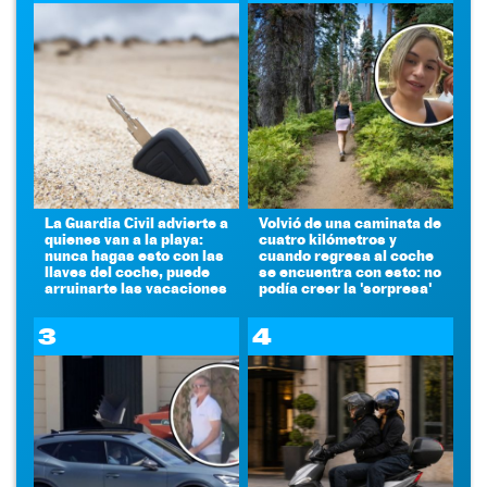
La Guardia Civil advierte a
Volvió de una caminata de
quienes van a la playa:
cuatro kilómetros y
nunca hagas esto con las
cuando regresa al coche
llaves del coche, puede
se encuentra con esto: no
arruinarte las vacaciones
podía creer la 'sorpresa'
3
4