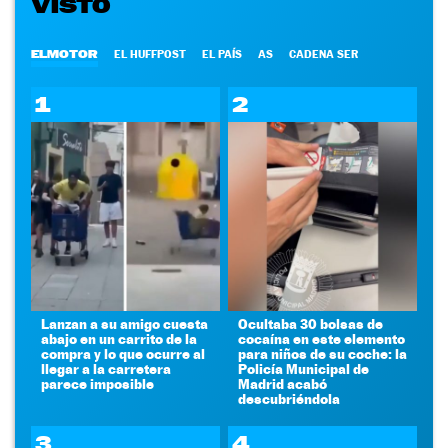
VISTO
ELMOTOR
EL HUFFPOST
EL PAÍS
AS
CADENA SER
1
2
Lanzan a su amigo cuesta
Ocultaba 30 bolsas de
abajo en un carrito de la
cocaína en este elemento
compra y lo que ocurre al
para niños de su coche: la
llegar a la carretera
Policía Municipal de
parece imposible
Madrid acabó
descubriéndola
3
4