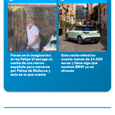
Pocos se lo imaginarían:
Este coche eléctrico
el rey Felipe VI escoge un
cuesta menos de 14.000
coche de una marca
euros y tiene algo que
española para moverse
muchos BMW ya no
por Palma de Mallorca y
ofrecen
esto es lo que cuesta