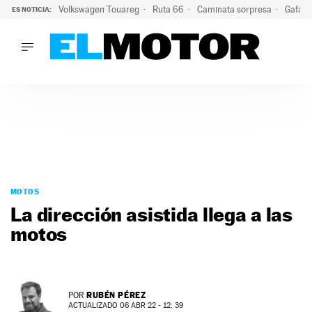
Volkswagen Touareg
Ruta 66
Caminata sorpresa
Gafas 
ES NOTICIA:
LO ÚLTIMO
Ni se te ocurra usar las gafas del eclipse al volante: el moti
LO ÚLTIMO
Ni se te ocurra usar las gafas del eclipse al volante: el motiv
ACTUALIDAD
ELÉCTRICOS
CONDUCIR
PRUEBAS
Saltar
VIRALES
al
MOTOS
PODCAST
contenido
La dirección asistida llega a las
MOTOS
motos
TECNOLOGÍA
SUPERCOCHES
MOTORTV
PREMIOS
RUBÉN PÉREZ
POR
SERVICIOS
ACTUALIZADO 06 ABR 22 - 12: 39