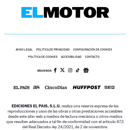
AVISO LEGAL
POLÍTICA DE PRIVACIDAD
CONFIGURACIÓN DE COOKIES
POLÍTICA DE COOKIES
ACCESIBILIDAD
CONTACTO
SÍGUENOS:
EDICIONES EL PAIS, S.L.U.
realiza una reserva expresa de las
reproducciones y usos de las obras y otras prestaciones accesibles
desde este sitio web a medios de lectura mecánica u otros medios
que resulten adecuados a tal fin de conformidad con el artículo 67.3
del Real Decreto-ley 24/2021, de 2 de noviembre.