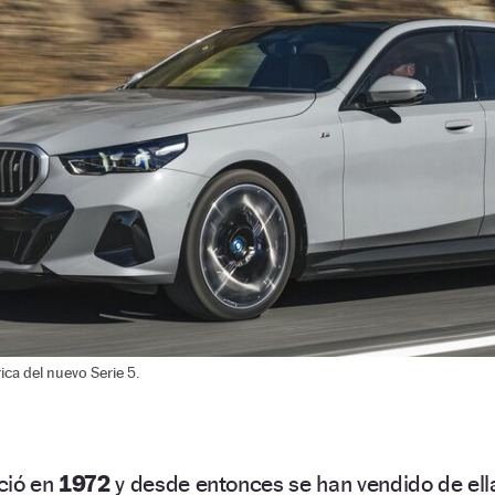
ica del nuevo Serie 5.
ció en
1972
y desde entonces se han vendido de ell