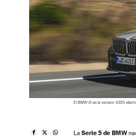
El BMW i5 es la versión 100% eléctr
La
Serie 5 de BMW
na