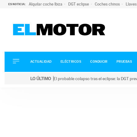
Alquilar coche Ibiza
DGT eclipse
Coches chinos
Llaves
ES NOTICIA:
ACTUALIDAD
ELÉCTRICOS
CONDUCIR
ACTUALIDAD
ELÉCTRICOS
CONDUCIR
PRUEBAS
PRUEBAS
Saltar
VIRALES
LO ÚLTIMO
El probable colapso tras el eclipse: la DGT p
al
PODCAST
LO ÚLTIMO
El probable colapso tras el eclipse: la DGT prevé u
contenido
MOTOS
TECNOLOGÍA
SUPERCOCHES
MOTORTV
PREMIOS
SERVICIOS