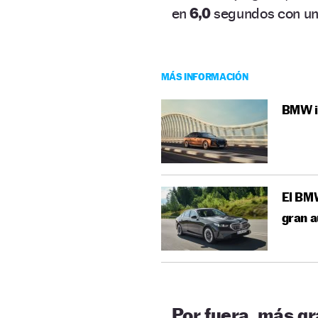
en
6,0
segundos con un
MÁS INFORMACIÓN
BMW i7
El BMW
gran 
Por fuera, más g