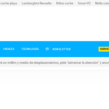
 coche playa
Lamborghini Revuelto
Niños coche
Smart #2
Multa con
SERVIC
VIRALES
TECNOLOGÍA
NEWSLETTER
revé un millón y medio de desplazamientos, pide “extremar la atención” y anu
n millón y medio de desplazamientos, pide “extremar la atención”