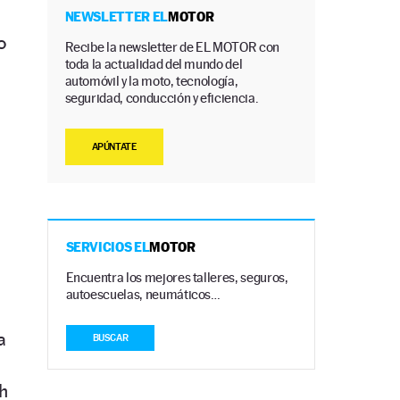
NEWSLETTER EL
MOTOR
o
Recibe la newsletter de EL MOTOR con
toda la actualidad del mundo del
automóvil y la moto, tecnología,
seguridad, conducción y eficiencia.
APÚNTATE
.
SERVICIOS EL
MOTOR
Encuentra los mejores talleres, seguros,
autoescuelas, neumáticos…
a
BUSCAR
h