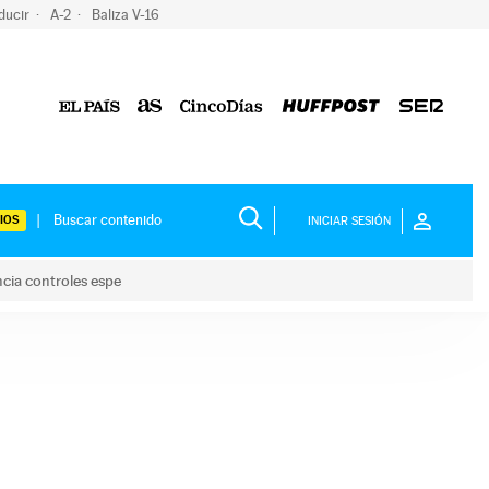
ducir
A-2
Baliza V-16
IOS
INICIAR SESIÓN
ncia controles espe
 y anuncia controles espe