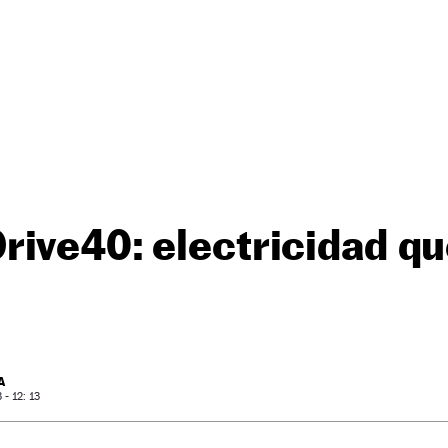
ive40: electricidad q
A
- 12: 13