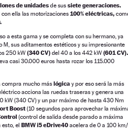
llones de unidades
de sus
siete generaciones.
 con ella las motorizaciones
100% eléctricas,
com
.
so a esta gama y se completa con su hermano, ya
do M, sus aditamentos estéticos y su impresionante
 los 250 kW
(340 CV)
del 40 a los 442 kW
(601 CV)
eva casi 30.000 euros hasta rozar los 115.000
una compra mucho más
lógica
y por eso será la más
éctrico acciona las ruedas traseras y genera una
0 kW (340 CV) y un par máximo de hasta 430 Nm
ort Boost
(10 segundos para aprovechar la máxim
ontrol
(control de salida desde parado a máxima
 esto, el
BMW i5 eDrive40
acelera de 0 a 100 km/