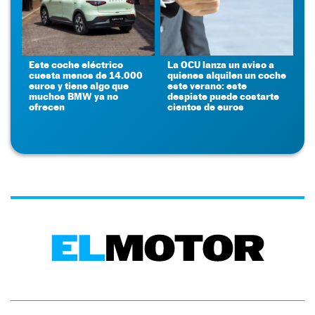
Este coche eléctrico
La OCU lanza un aviso a
cuesta menos de 14.000
quienes alquilen un coche
euros y tiene algo que
este verano: este
muchos BMW ya no
despiste puede costarte
ofrecen
cientos de euros