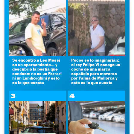
Se encontró a Leo Messi
Pocos se lo imaginarían:
en un aparcamiento... y
el rey Felipe VI escoge un
descubrió la bestia que
coche de una marca
conduce: no es un Ferrari
española para moverse
ni un Lamborghini y esto
por Palma de Mallorca y
es lo que cuesta
esto es lo que cuesta
3
4