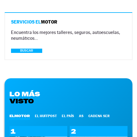
SERVICIOS EL
MOTOR
Encuentra los mejores talleres, seguros, autoescuelas,
neumáticos…
BUSCAR
LO MÁS
VISTO
ELMOTOR
EL HUFFPOST
EL PAÍS
AS
CADENA SER
1
2