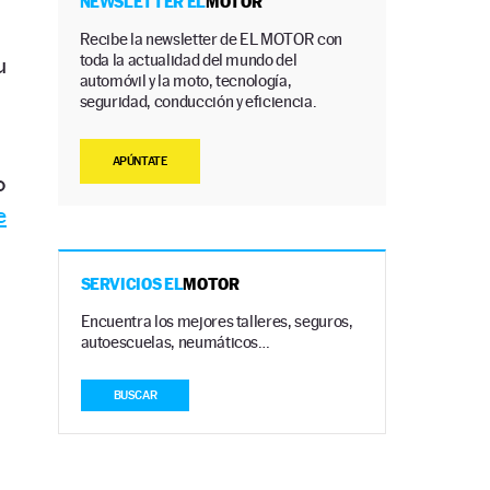
NEWSLETTER EL
MOTOR
Recibe la newsletter de EL MOTOR con
toda la actualidad del mundo del
u
automóvil y la moto, tecnología,
seguridad, conducción y eficiencia.
APÚNTATE
o
e
SERVICIOS EL
MOTOR
Encuentra los mejores talleres, seguros,
autoescuelas, neumáticos…
BUSCAR