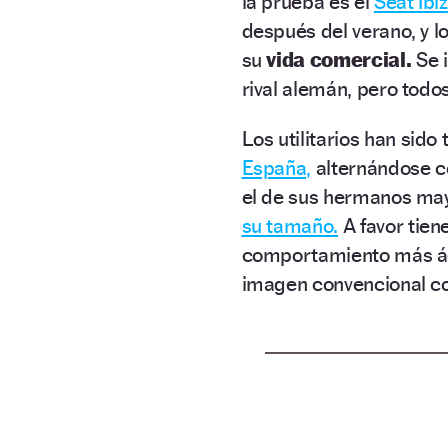
la prueba es el
Seat Ibiz
después del verano, y l
su
vida comercial.
Se 
rival alemán, pero tod
Los utilitarios han sid
España,
alternándose c
el de sus hermanos ma
su tamaño.
A favor tie
comportamiento más ági
imagen convencional 