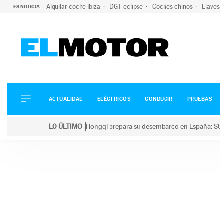
Alquilar coche Ibiza
DGT eclipse
Coches chinos
Llaves
ES NOTICIA:
ACTUALIDAD
ELÉCTRICOS
CONDUCIR
ACTUALIDAD
ELÉCTRICOS
CONDUCIR
PRUEBAS
PRUEBAS
Saltar
VIRALES
LO ÚLTIMO
Hongqi prepara su desembarco en España: SU
al
PODCAST
LO ÚLTIMO
Hongqi prepara su desembarco en España: SUV eléc
contenido
MOTOS
TECNOLOGÍA
SUPERCOCHES
MOTORTV
PREMIOS
SERVICIOS