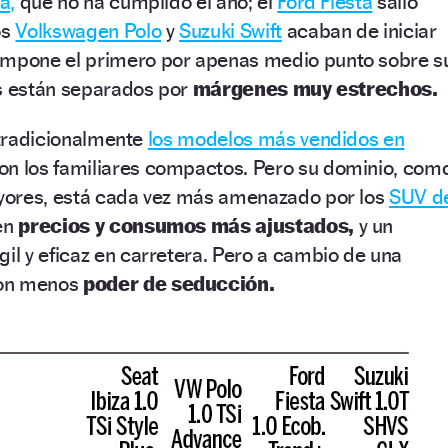
a,
que no ha cumplido el año; el
Ford Fiesta
salió
os
Volkswagen Polo
y
Suzuki Swift
acaban de iniciar
impone el primero por apenas medio punto sobre s
os están separados por
márgenes muy estrechos.
o tradicionalmente
los modelos más vendidos en
on los familiares compactos. Pero su dominio, com
yores, está cada vez más amenazado por los
SUV d
nen
precios y consumos más ajustados,
y un
l y eficaz en carretera. Pero a cambio de una
con menos
poder de seducción.