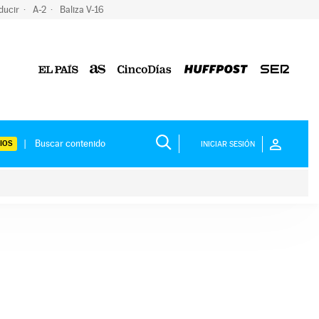
ducir
A-2
Baliza V-16
IOS
INICIAR SESIÓN
ium