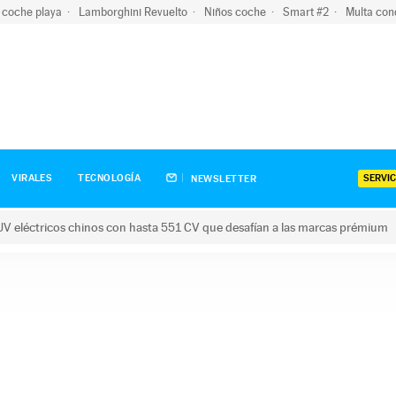
 coche playa
Lamborghini Revuelto
Niños coche
Smart #2
Multa con
SERVIC
VIRALES
TECNOLOGÍA
NEWSLETTER
V eléctricos chinos con hasta 551 CV que desafían a las marcas prémium
tricos chinos con hasta 551 CV que desafían a las marcas prém