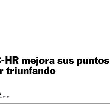
C-HR mejora sus puntos
r triunfando
Z
- 17: 17