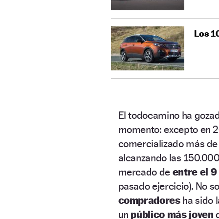
Los 10
El todocamino ha goza
momento: excepto en 201
comercializado más d
alcanzando las 150.000
mercado de
entre el 9
pasado ejercicio). No s
compradores
ha sido l
un
público más joven
q