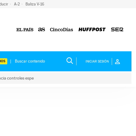
ducir
A-2
Baliza V-16
IOS
INICIAR SESIÓN
ncia controles espe
 y anuncia controles espe