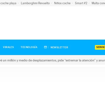
 coche playa
Lamborghini Revuelto
Niños coche
Smart #2
Multa con
SERVIC
VIRALES
TECNOLOGÍA
NEWSLETTER
revé un millón y medio de desplazamientos, pide “extremar la atención” y anu
n millón y medio de desplazamientos, pide “extremar la atención”