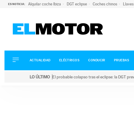
Alquilar coche Ibiza
DGT eclipse
Coches chinos
Llaves
ES NOTICIA:
ACTUALIDAD
ELÉCTRICOS
CONDUCIR
ACTUALIDAD
ELÉCTRICOS
CONDUCIR
PRUEBAS
PRUEBAS
Saltar
VIRALES
LO ÚLTIMO
El probable colapso tras el eclipse: la DGT p
al
PODCAST
LO ÚLTIMO
El probable colapso tras el eclipse: la DGT prevé u
contenido
MOTOS
TECNOLOGÍA
SUPERCOCHES
MOTORTV
PREMIOS
SERVICIOS