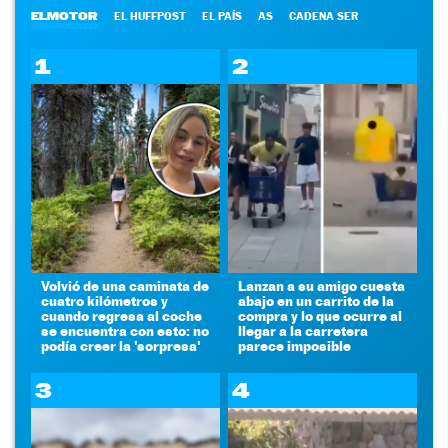
ELMOTOR
EL HUFFPOST
EL PAÍS
AS
CADENA SER
1
2
Volvió de una caminata de
Lanzan a su amigo cuesta
cuatro kilómetros y
abajo en un carrito de la
cuando regresa al coche
compra y lo que ocurre al
se encuentra con esto: no
llegar a la carretera
podía creer la 'sorpresa'
parece imposible
3
4