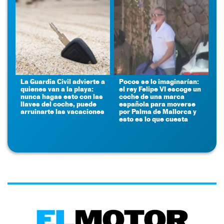
La Guardia Civil advierte a
Pocos se lo imaginarían:
quienes van a la playa:
el rey Felipe VI escoge un
nunca hagas esto con las
coche de una marca
llaves del coche, puede
española para moverse
arruinarte las vacaciones
por Palma de Mallorca y
esto es lo que cuesta