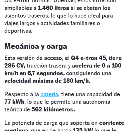
Q4 e-tron ‘normal’. Además, estos litros son
ampliables a
1.460 litros
si se abaten los
asientos traseros, lo que lo hace ideal para
viajes largos y actividades familiares o
deportivas.
Mecánica y carga
Esta versión de acceso, el
Q4 e-tron 45,
tiene
286 CV,
tracción trasera y
acelera de 0 a 100
km/h en 6,7 segundos,
consiguiendo una
velocidad máxima de 180 km/h.
Respecto a la
batería
, tiene una capacidad de
77 kWh
, lo que le permite una autonomía
teórica de
562 kilómetros.
La potencia de carga que soporta en
corriente
continua
, que es de hasta
135 kW
lo que le