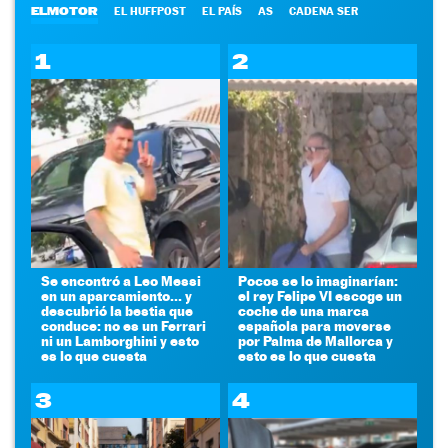
ELMOTOR
EL HUFFPOST
EL PAÍS
AS
CADENA SER
1
2
Se encontró a Leo Messi
Pocos se lo imaginarían:
en un aparcamiento... y
el rey Felipe VI escoge un
descubrió la bestia que
coche de una marca
conduce: no es un Ferrari
española para moverse
ni un Lamborghini y esto
por Palma de Mallorca y
es lo que cuesta
esto es lo que cuesta
3
4