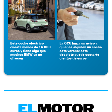
Este coche eléctrico
La OCU lanza un aviso a
cuesta menos de 14.000
quienes alquilen un coche
euros y tiene algo que
este verano: este
muchos BMW ya no
despiste puede costarte
ofrecen
cientos de euros