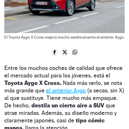
El Toyota Aygo X Cross mejora mucho estéticamente el anterior Aygo.
Entre los muchos coches de calidad que ofrece
el mercado actual para los jóvenes, está el
Toyota Aygo X Cross.
Nada más verlo, se nota
más grande que
el anterior Aygo
(a secas, sin X)
al que sustituye. Tiene mucho más empaque.
De hecho,
destila un cierto aire a SUV
que
atrae miradas. Además, su diseño moderno y
claramente japonés, casi de
tipo cómic
manga,
llama la atención.