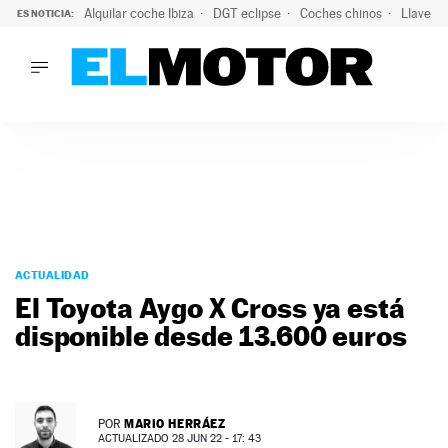
Alquilar coche Ibiza
DGT eclipse
Coches chinos
Llaves 
ES NOTICIA:
LO ÚLTIMO
El probable colapso tras el eclipse: la DGT prevé un millón 
LO ÚLTIMO
El probable colapso tras el eclipse: la DGT prevé un millón 
ACTUALIDAD
ELÉCTRICOS
CONDUCIR
PRUEBAS
Saltar
VIRALES
al
ACTUALIDAD
PODCAST
contenido
El Toyota Aygo X Cross ya está
MOTOS
disponible desde 13.600 euros
TECNOLOGÍA
SUPERCOCHES
MOTORTV
PREMIOS
MARIO HERRÁEZ
POR
SERVICIOS
ACTUALIZADO 28 JUN 22 - 17: 43