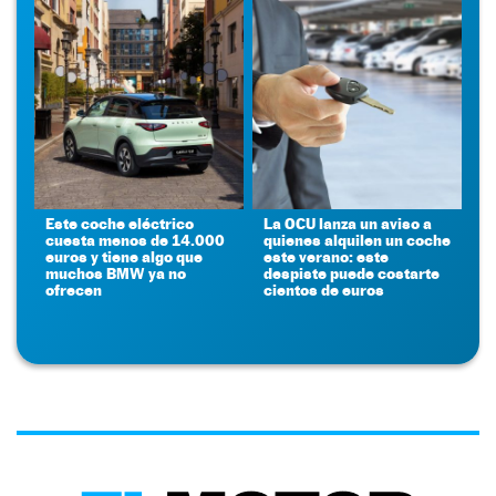
Este coche eléctrico
La OCU lanza un aviso a
cuesta menos de 14.000
quienes alquilen un coche
euros y tiene algo que
este verano: este
muchos BMW ya no
despiste puede costarte
ofrecen
cientos de euros