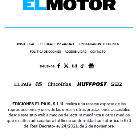
AVISO LEGAL
POLÍTICA DE PRIVACIDAD
CONFIGURACIÓN DE COOKIES
POLÍTICA DE COOKIES
ACCESIBILIDAD
CONTACTO
SÍGUENOS:
EDICIONES EL PAIS, S.L.U.
realiza una reserva expresa de las
reproducciones y usos de las obras y otras prestaciones accesibles
desde este sitio web a medios de lectura mecánica u otros medios
que resulten adecuados a tal fin de conformidad con el artículo 67.3
del Real Decreto-ley 24/2021, de 2 de noviembre.