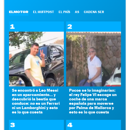
ELMOTOR
EL HUFFPOST
EL PAÍS
AS
CADENA SER
1
2
Se encontró a Leo Messi
Pocos se lo imaginarían:
en un aparcamiento... y
el rey Felipe VI escoge un
descubrió la bestia que
coche de una marca
conduce: no es un Ferrari
española para moverse
ni un Lamborghini y esto
por Palma de Mallorca y
es lo que cuesta
esto es lo que cuesta
3
4