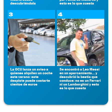
descubriéndola
esto es lo que cuesta
3
4
La OCU lanza un aviso a
Se encontró a Leo Messi
quienes alquilen un coche
en un aparcamiento... y
este verano: este
descubrió la bestia que
despiste puede costarte
conduce: no es un Ferrari
cientos de euros
ni un Lamborghini y esto
es lo que cuesta