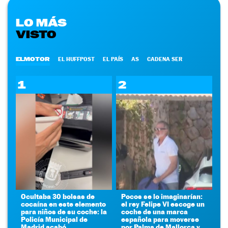
LO MÁS
VISTO
ELMOTOR
EL HUFFPOST
EL PAÍS
AS
CADENA SER
1
2
Ocultaba 30 bolsas de
Pocos se lo imaginarían:
cocaína en este elemento
el rey Felipe VI escoge un
para niños de su coche: la
coche de una marca
Policía Municipal de
española para moverse
Madrid acabó
por Palma de Mallorca y