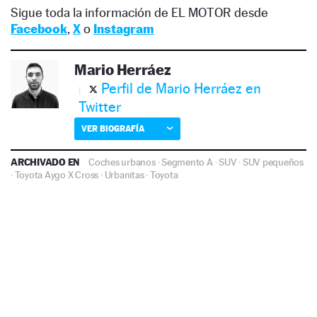
Sigue toda la información de EL MOTOR desde
Facebook
,
X
o
Instagram
Mario Herráez
Perfil de Mario Herráez en
Twitter
VER BIOGRAFÍA
ARCHIVADO EN
Coches urbanos
·
Segmento A
·
SUV
·
SUV pequeños
·
Toyota Aygo X Cross
·
Urbanitas
·
Toyota