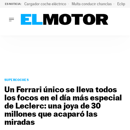
Cargador coche eléctrico
Multa conducir chanclas
Eclipse
ES NOTICIA:
LO ÚLTIMO
El hiperdeportivo que desafía todas las tendencias: V12 a
LO ÚLTIMO
El hiperdeportivo que desafía todas las tendencias: V12 at
ACTUALIDAD
ELÉCTRICOS
CONDUCIR
PRUEBAS
Saltar
VIRALES
al
SUPERCOCHES
PODCAST
contenido
Un Ferrari único se lleva todos
MOTOS
los focos en el día más especial
TECNOLOGÍA
de Leclerc: una joya de 30
SUPERCOCHES
MOTORTV
millones que acaparó las
PREMIOS
miradas
SERVICIOS