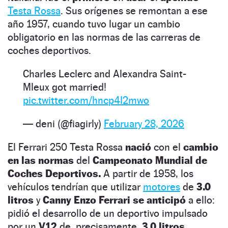
Testa Rossa
. Sus orígenes se remontan a ese
año 1957, cuando tuvo lugar un cambio
obligatorio en las normas de las carreras de
coches deportivos.
Charles Leclerc and Alexandra Saint-
Mleux got married!
pic.twitter.com/hncp4I2mwo
— deni (@fiagirly)
February 28, 2026
El Ferrari 250 Testa Rossa
nació
con el
cambio
en las normas
del
Campeonato Mundial de
Coches Deportivos.
A partir de 1958, los
vehículos tendrían que utilizar
motores
de
3.0
litros
y
Canny Enzo Ferrari se anticipó
a ello:
pidió el desarrollo de un deportivo impulsado
por un
V12
de, precisamente,
3.0 litros.