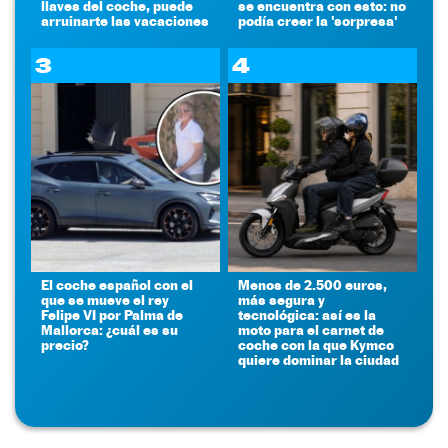
llaves del coche, puede
se encuentra con esto: no
arruinarte las vacaciones
podía creer la 'sorpresa'
3
4
El coche español con el
Menos de 2.500 euros,
que se mueve el rey
más segura y
Felipe VI por Palma de
tecnológica: así es la
Mallorca: ¿cuál es su
moto para el carnet de
precio?
coche con la que Kymco
quiere dominar la ciudad