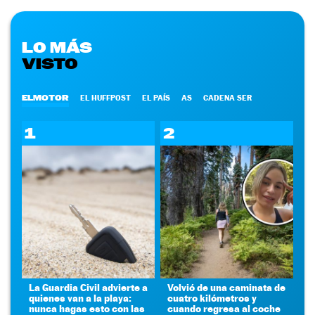
LO MÁS
VISTO
ELMOTOR
EL HUFFPOST
EL PAÍS
AS
CADENA SER
1
2
La Guardia Civil advierte a
Volvió de una caminata de
quienes van a la playa:
cuatro kilómetros y
nunca hagas esto con las
cuando regresa al coche