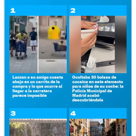
1
2
Lanzan a su amigo cuesta
Ocultaba 30 bolsas de
abajo en un carrito de la
cocaína en este elemento
compra y lo que ocurre al
para niños de su coche: la
llegar a la carretera
Policía Municipal de
parece imposible
Madrid acabó
descubriéndola
3
4