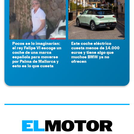
Pocos se lo imaginarían:
Este coche eléctrico
el rey Felipe VI escoge un
cuesta menos de 14.000
coche de una marca
euros y tiene algo que
española para moverse
muchos BMW ya no
por Palma de Mallorca y
ofrecen
esto es lo que cuesta