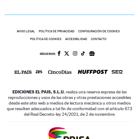
AVISO LEGAL
POLÍTICA DE PRIVACIDAD
CONFIGURACIÓN DE COOKIES
POLÍTICA DE COOKIES
ACCESIBILIDAD
CONTACTO
SÍGUENOS:
EDICIONES EL PAIS, S.L.U.
realiza una reserva expresa de las
reproducciones y usos de las obras y otras prestaciones accesibles
desde este sitio web a medios de lectura mecánica u otros medios
que resulten adecuados a tal fin de conformidad con el artículo 67.3
del Real Decreto-ley 24/2021, de 2 de noviembre.