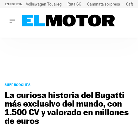
Volkswagen Touareg
Ruta 66
Caminata sorpresa
Gafas 
ES NOTICIA:
LO ÚLTIMO
Ni se te ocurra usar las gafas del eclipse al volante: el moti
LO ÚLTIMO
Ni se te ocurra usar las gafas del eclipse al volante: el motiv
ACTUALIDAD
ELÉCTRICOS
CONDUCIR
PRUEBAS
Saltar
VIRALES
al
SUPERCOCHES
PODCAST
contenido
La curiosa historia del Bugatti
MOTOS
más exclusivo del mundo, con
TECNOLOGÍA
1.500 CV y valorado en millones
SUPERCOCHES
MOTORTV
de euros
PREMIOS
SERVICIOS