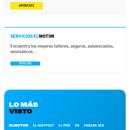
APÚNTATE
SERVICIOS EL
MOTOR
Encuentra los mejores talleres, seguros, autoescuelas,
neumáticos…
BUSCAR
LO MÁS
VISTO
ELMOTOR
EL HUFFPOST
EL PAÍS
AS
CADENA SER