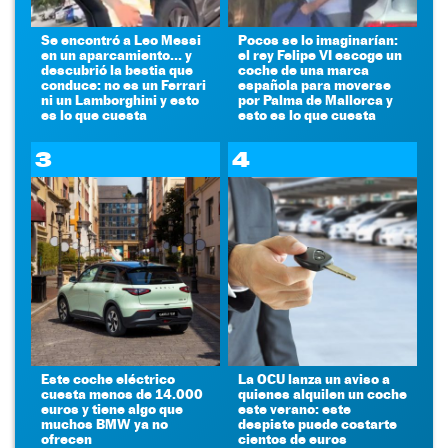
Se encontró a Leo Messi
Pocos se lo imaginarían:
en un aparcamiento... y
el rey Felipe VI escoge un
descubrió la bestia que
coche de una marca
conduce: no es un Ferrari
española para moverse
ni un Lamborghini y esto
por Palma de Mallorca y
es lo que cuesta
esto es lo que cuesta
3
4
Este coche eléctrico
La OCU lanza un aviso a
cuesta menos de 14.000
quienes alquilen un coche
euros y tiene algo que
este verano: este
muchos BMW ya no
despiste puede costarte
ofrecen
cientos de euros