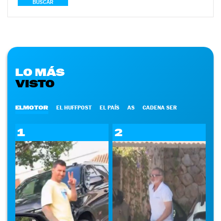
BUSCAR
LO MÁS
VISTO
ELMOTOR
EL HUFFPOST
EL PAÍS
AS
CADENA SER
1
2