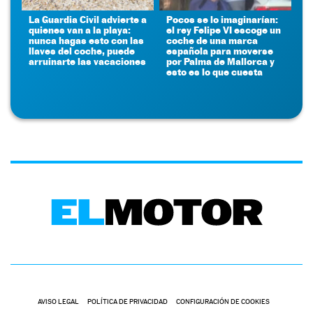
La Guardia Civil advierte a
Pocos se lo imaginarían:
quienes van a la playa:
el rey Felipe VI escoge un
nunca hagas esto con las
coche de una marca
llaves del coche, puede
española para moverse
arruinarte las vacaciones
por Palma de Mallorca y
esto es lo que cuesta
AVISO LEGAL
POLÍTICA DE PRIVACIDAD
CONFIGURACIÓN DE COOKIES