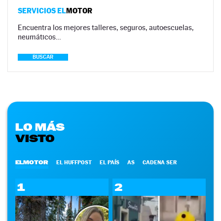
SERVICIOS EL
MOTOR
Encuentra los mejores talleres, seguros, autoescuelas,
neumáticos…
BUSCAR
LO MÁS
VISTO
ELMOTOR
EL HUFFPOST
EL PAÍS
AS
CADENA SER
1
2