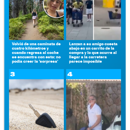
Volvió de una caminata de
Lanzan a su amigo cuesta
cuatro kilómetros y
abajo en un carrito de la
cuando regresa al coche
compra y lo que ocurre al
se encuentra con esto: no
llegar a la carretera
podía creer la 'sorpresa'
parece imposible
3
4