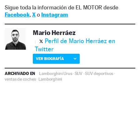
Sigue toda la información de EL MOTOR desde
Facebook
,
X
o
Instagram
Mario Herráez
Perfil de Mario Herráez en
Twitter
VER BIOGRAFÍA
ARCHIVADO EN
Lamborghini Urus
·
SUV
·
SUV deportivos
·
ventas de coches
·
Lamborghini