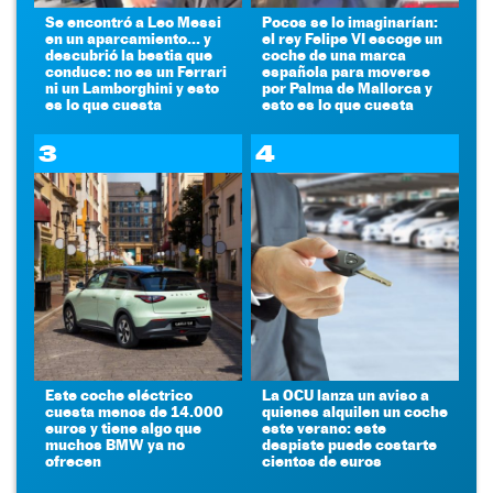
Se encontró a Leo Messi
Pocos se lo imaginarían:
en un aparcamiento... y
el rey Felipe VI escoge un
descubrió la bestia que
coche de una marca
conduce: no es un Ferrari
española para moverse
ni un Lamborghini y esto
por Palma de Mallorca y
es lo que cuesta
esto es lo que cuesta
3
4
Este coche eléctrico
La OCU lanza un aviso a
cuesta menos de 14.000
quienes alquilen un coche
euros y tiene algo que
este verano: este
muchos BMW ya no
despiste puede costarte
ofrecen
cientos de euros