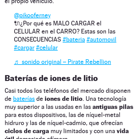
el propio vehículo.
@pikooferney
🔌¿Por qué es MALO CARGAR el
CELULAR en el CARRO? Estas son las
CONSECUENCIAS
#bateria
#automovil
#cargar
#celular
♬ sonido original – Pirate Rebellion
Baterías de iones de litio
Casi todos los teléfonos del mercado disponen
de
baterías
de
iones de litio
. Una tecnología
muy superior a las usadas en las
antiguas pilas
para estos dispositivos, las de níquel-metal
hidruro y las de níquel-cadmio, que ofrecían
ciclos de carga
muy limitados y con una
vida
útil
demasiado efímera.