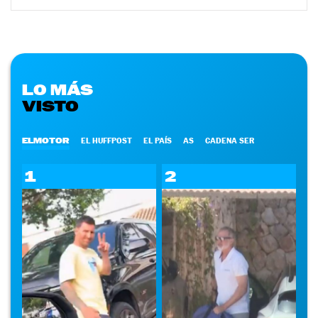
LO MÁS
VISTO
ELMOTOR
EL HUFFPOST
EL PAÍS
AS
CADENA SER
1
2