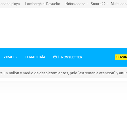
 coche playa
Lamborghini Revuelto
Niños coche
Smart #2
Multa con
SERVIC
VIRALES
TECNOLOGÍA
NEWSLETTER
revé un millón y medio de desplazamientos, pide “extremar la atención” y anu
n millón y medio de desplazamientos, pide “extremar la atención”