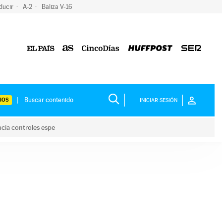
ducir
A-2
Baliza V-16
IOS
INICIAR SESIÓN
ncia controles espe
 y anuncia controles espe