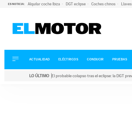
Alquilar coche Ibiza
DGT eclipse
Coches chinos
Llaves
ES NOTICIA:
ACTUALIDAD
ELÉCTRICOS
CONDUCIR
ACTUALIDAD
ELÉCTRICOS
CONDUCIR
PRUEBAS
PRUEBAS
Saltar
VIRALES
LO ÚLTIMO
El probable colapso tras el eclipse: la DGT p
al
PODCAST
LO ÚLTIMO
El probable colapso tras el eclipse: la DGT prevé u
contenido
MOTOS
TECNOLOGÍA
SUPERCOCHES
MOTORTV
PREMIOS
SERVICIOS