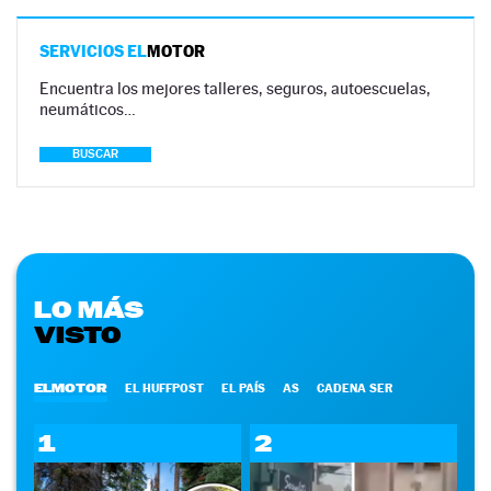
SERVICIOS EL
MOTOR
Encuentra los mejores talleres, seguros, autoescuelas,
neumáticos…
BUSCAR
LO MÁS
VISTO
ELMOTOR
EL HUFFPOST
EL PAÍS
AS
CADENA SER
1
2