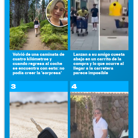
Volvió de una caminata de
Lanzan a su amigo cuesta
cuatro kilómetros y
abajo en un carrito de la
cuando regresa al coche
compra y lo que ocurre al
se encuentra con esto: no
llegar a la carretera
podía creer la 'sorpresa'
parece imposible
3
4