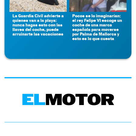
La Guardia Civil advierte a
Pocos se lo imaginarían:
quienes van a la playa:
el rey Felipe VI escoge un
nunca hagas esto con las
coche de una marca
llaves del coche, puede
española para moverse
arruinarte las vacaciones
por Palma de Mallorca y
esto es lo que cuesta