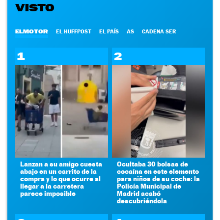
VISTO
ELMOTOR
EL HUFFPOST
EL PAÍS
AS
CADENA SER
1
2
Lanzan a su amigo cuesta
Ocultaba 30 bolsas de
abajo en un carrito de la
cocaína en este elemento
compra y lo que ocurre al
para niños de su coche: la
llegar a la carretera
Policía Municipal de
parece imposible
Madrid acabó
descubriéndola