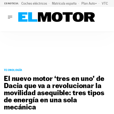
Coches eléctricos
Matrícula españa
Plan Auto+
VTC
ES NOTICIA:
LO ÚLTIMO
La Lista Blanca del Programa Auto+: todos los coches eléct
LO ÚLTIMO
La Lista Blanca del Programa Auto+: todos los coches eléctr
ACTUALIDAD
ELÉCTRICOS
CONDUCIR
PRUEBAS
Saltar
VIRALES
al
TECNOLOGÍA
PODCAST
contenido
El nuevo motor ‘tres en uno’ de
MOTOS
Dacia que va a revolucionar la
TECNOLOGÍA
movilidad asequible: tres tipos
SUPERCOCHES
MOTORTV
de energía en una sola
PREMIOS
mecánica
SERVICIOS