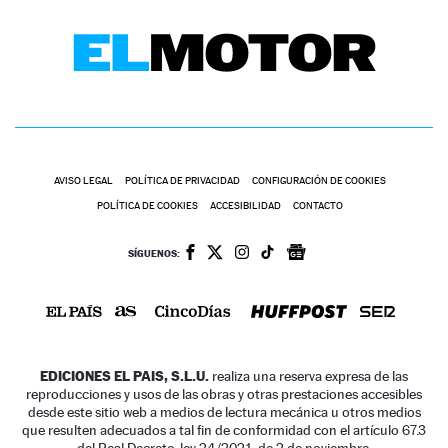
AVISO LEGAL
POLÍTICA DE PRIVACIDAD
CONFIGURACIÓN DE COOKIES
POLÍTICA DE COOKIES
ACCESIBILIDAD
CONTACTO
SÍGUENOS:
EDICIONES EL PAIS, S.L.U.
realiza una reserva expresa de las
reproducciones y usos de las obras y otras prestaciones accesibles
desde este sitio web a medios de lectura mecánica u otros medios
que resulten adecuados a tal fin de conformidad con el artículo 67.3
del Real Decreto-ley 24/2021, de 2 de noviembre.