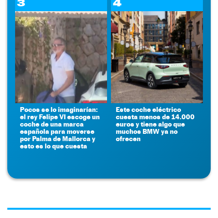
3
4
Pocos se lo imaginarían:
Este coche eléctrico
el rey Felipe VI escoge un
cuesta menos de 14.000
coche de una marca
euros y tiene algo que
española para moverse
muchos BMW ya no
por Palma de Mallorca y
ofrecen
esto es lo que cuesta