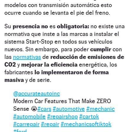
modelos con transmisión automática esto
ocurre cuando se levanta el pie del freno.
Su
presencia
no
es
obligatoria:
no existe una
normativa que inste a las marcas a instalar el
sistema Start-Stop en todos sus vehículos
nuevos. Sin embargo, para poder
cumplir
con
las
normativas
de
reducción de emisiones de
CO2
y
mejorar la eficiencia
energética, los
fabricantes
lo implementaron de forma
masiva
y de serie.
@accurateautoinc
Modern Car Features That Make ZERO
Sense 😭
#cars
#automotive
#mechanic
#automobile
#repairshop
#cartok
#carrepair
#repair
#mechanicsoftiktok
#ford