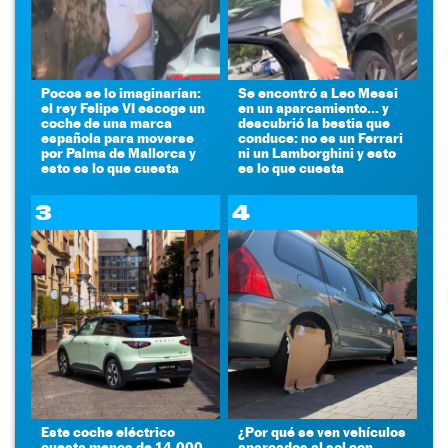
Pocos se lo imaginarían:
Se encontró a Leo Messi
el rey Felipe VI escoge un
en un aparcamiento... y
coche de una marca
descubrió la bestia que
española para moverse
conduce: no es un Ferrari
por Palma de Mallorca y
ni un Lamborghini y esto
esto es lo que cuesta
es lo que cuesta
3
4
Este coche eléctrico
¿Por qué se ven vehículos
cuesta menos de 14.000
aparcados al sol con