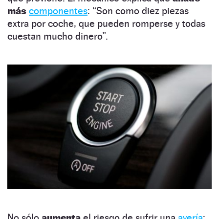
más
componentes
: “Son como diez piezas
extra por coche, que pueden romperse y todas
cuestan mucho dinero”.
No sólo
aumenta
el riesgo de sufrir una
avería
: