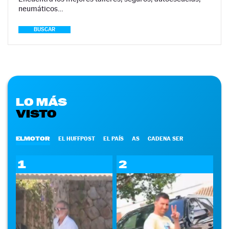
neumáticos…
BUSCAR
LO MÁS
VISTO
ELMOTOR
EL HUFFPOST
EL PAÍS
AS
CADENA SER
1
2