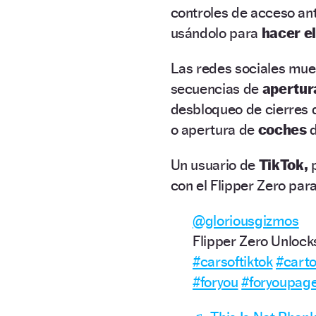
controles de acceso an
usándolo para
hacer el
Las redes sociales mu
secuencias de
apertur
desbloqueo de cierres
o apertura de
coches
d
Un usuario de
TikTok,
p
con el Flipper Zero para
@gloriousgizmos
Flipper Zero Unlo
#carsoftiktok
#cart
#foryou
#foryoupag