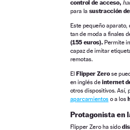
control de acceso,
ha
para la
sustracción de
Este pequeño aparato,
tan de moda a finales d
(155 euros).
Permite in
capaz de imitar etiquet
remotas.
El
Flipper Zero
se pued
en inglés de
internet d
otros dispositivos. Así,
aparcamientos
o a los
Protagonista en l
Flipper Zero ha sido
di