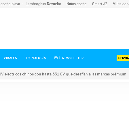
 coche playa
Lamborghini Revuelto
Niños coche
Smart #2
Multa con
SERVIC
VIRALES
TECNOLOGÍA
NEWSLETTER
V eléctricos chinos con hasta 551 CV que desafían a las marcas prémium
tricos chinos con hasta 551 CV que desafían a las marcas prém