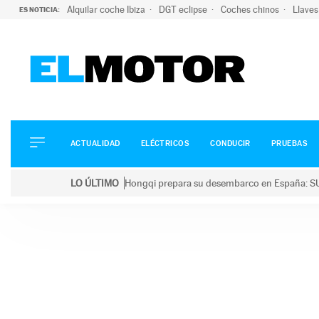
Alquilar coche Ibiza
DGT eclipse
Coches chinos
Llaves
ES NOTICIA:
ACTUALIDAD
ELÉCTRICOS
CONDUCIR
ACTUALIDAD
ELÉCTRICOS
CONDUCIR
PRUEBAS
PRUEBAS
Saltar
VIRALES
LO ÚLTIMO
Hongqi prepara su desembarco en España: SU
al
PODCAST
LO ÚLTIMO
Hongqi prepara su desembarco en España: SUV eléc
contenido
MOTOS
TECNOLOGÍA
SUPERCOCHES
MOTORTV
PREMIOS
SERVICIOS