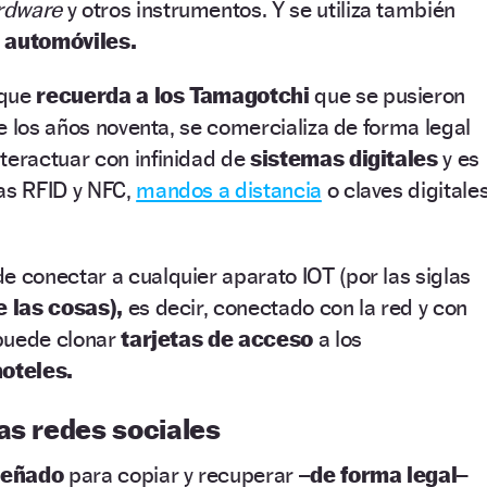
rdware
y otros instrumentos. Y se utiliza también
 automóviles.
 que
recuerda a los Tamagotchi
que se pusieron
e los años noventa, se comercializa de forma legal
teractuar con infinidad de
sistemas digitales
y es
as RFID y NFC,
mandos a distancia
o claves digitale
e conectar a cualquier aparato IOT (por las siglas
e las cosas),
es decir, conectado con la red y con
 puede clonar
tarjetas de acceso
a los
hoteles.
as redes sociales
señado
para copiar y recuperar
–de forma legal–