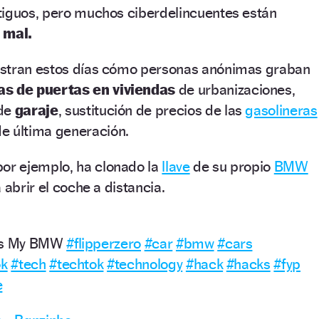
tiguos, pero muchos ciberdelincuentes están
 mal.
estran estos días cómo personas anónimas graban
as de puertas en viviendas
de urbanizaciones,
 de
garaje
, sustitución de precios de las
gasolineras
e última generación.
or ejemplo, ha clonado la
llave
de su propio
BMW
 abrir el coche a distancia.
cks My BMW
#flipperzero
#car
#bmw
#cars
ok
#tech
#techtok
#technology
#hack
#hacks
#fyp
e