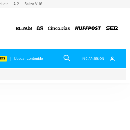
ducir
A-2
Baliza V-16
IOS
INICIAR SESIÓN
ium