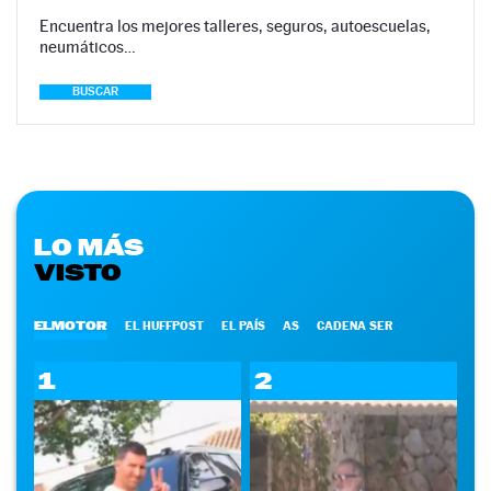
Encuentra los mejores talleres, seguros, autoescuelas,
neumáticos…
BUSCAR
LO MÁS
VISTO
ELMOTOR
EL HUFFPOST
EL PAÍS
AS
CADENA SER
1
2