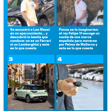
Se encontró a Leo Messi
Pocos se lo imaginarían:
en un aparcamiento... y
el rey Felipe VI escoge un
descubrió la bestia que
coche de una marca
conduce: no es un Ferrari
española para moverse
ni un Lamborghini y esto
por Palma de Mallorca y
es lo que cuesta
esto es lo que cuesta
3
4