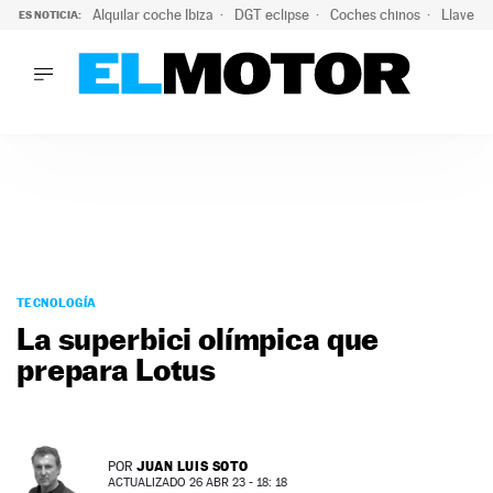
Alquilar coche Ibiza
DGT eclipse
Coches chinos
Llaves 
ES NOTICIA:
LO ÚLTIMO
Hongqi prepara su desembarco en España: SUV eléctricos c
LO ÚLTIMO
Hongqi prepara su desembarco en España: SUV eléctricos c
ACTUALIDAD
ELÉCTRICOS
CONDUCIR
PRUEBAS
Saltar
VIRALES
al
TECNOLOGÍA
PODCAST
contenido
La superbici olímpica que
MOTOS
prepara Lotus
TECNOLOGÍA
SUPERCOCHES
MOTORTV
PREMIOS
JUAN LUIS SOTO
POR
SERVICIOS
ACTUALIZADO 26 ABR 23 - 18: 18