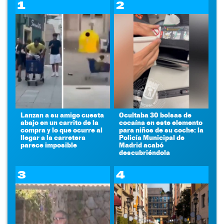
1
2
Lanzan a su amigo cuesta
Ocultaba 30 bolsas de
abajo en un carrito de la
cocaína en este elemento
compra y lo que ocurre al
para niños de su coche: la
llegar a la carretera
Policía Municipal de
parece imposible
Madrid acabó
descubriéndola
3
4