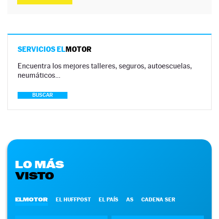
SERVICIOS EL
MOTOR
Encuentra los mejores talleres, seguros, autoescuelas,
neumáticos…
BUSCAR
LO MÁS
VISTO
ELMOTOR
EL HUFFPOST
EL PAÍS
AS
CADENA SER