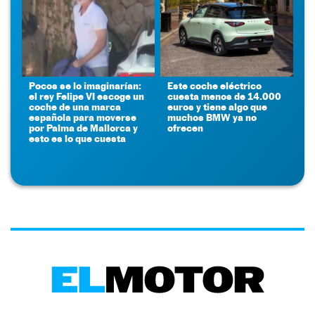
Pocos se lo imaginarían:
Este coche eléctrico
el rey Felipe VI escoge un
cuesta menos de 14.000
coche de una marca
euros y tiene algo que
española para moverse
muchos BMW ya no
por Palma de Mallorca y
ofrecen
esto es lo que cuesta