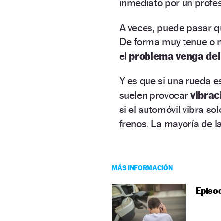
inmediato por un profes
A veces, puede pasar q
De forma muy tenue o 
el
problema venga del 
Y es que si una rueda e
suelen provocar
vibrac
si el automóvil vibra so
frenos. La mayoría de l
MÁS INFORMACIÓN
Episod