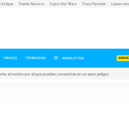
s Eclipse
Pueblo Navarra
Cupra Star Wars
Truco Hyundai
Líneas ver
SERVIC
VIRALES
TECNOLOGÍA
NEWSLETTER
olante: el motivo por el que pueden convertirse en un serio peligro
e: el motivo por el que pueden convertirse en un serio peligro