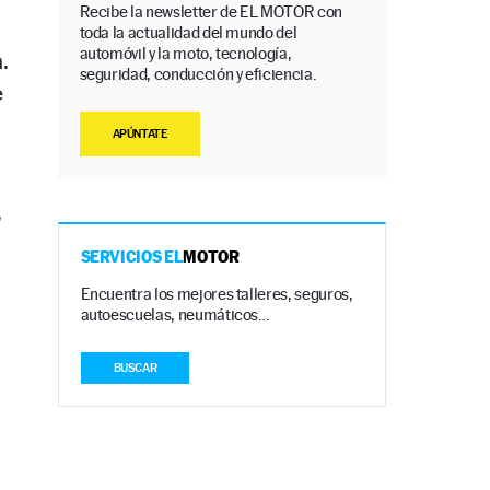
Recibe la newsletter de EL MOTOR con
toda la actualidad del mundo del
automóvil y la moto, tecnología,
a
.
seguridad, conducción y eficiencia.
e
APÚNTATE
,
SERVICIOS EL
MOTOR
Encuentra los mejores talleres, seguros,
autoescuelas, neumáticos…
BUSCAR