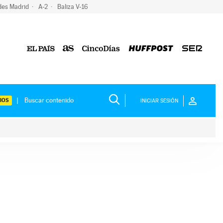
des Madrid
A-2
Baliza V-16
IOS
INICIAR SESIÓN