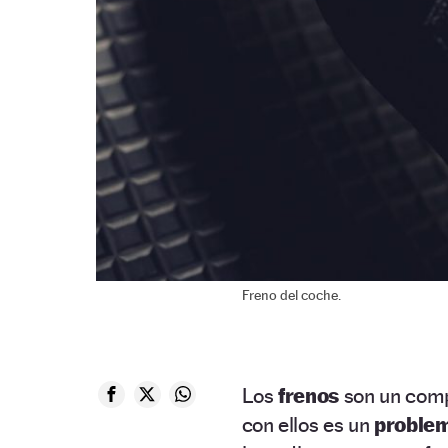
Freno del coche.
Los
frenos
son un comp
con ellos es un
problem