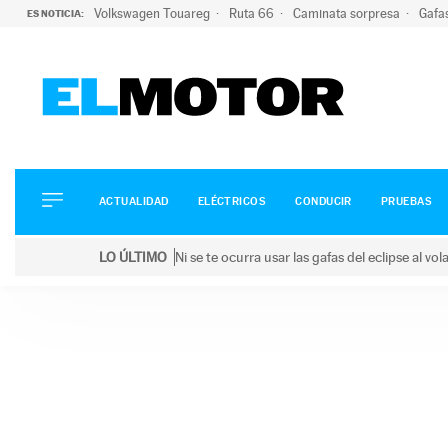
Volkswagen Touareg
Ruta 66
Caminata sorpresa
Gafa
ES NOTICIA:
ACTUALIDAD
ELÉCTRICOS
CONDUCIR
ACTUALIDAD
ELÉCTRICOS
CONDUCIR
PRUEBAS
PRUEBAS
Saltar
VIRALES
LO ÚLTIMO
Ni se te ocurra usar las gafas del eclipse al v
al
PODCAST
LO ÚLTIMO
Ni se te ocurra usar las gafas del eclipse al volant
contenido
MOTOS
TECNOLOGÍA
SUPERCOCHES
MOTORTV
PREMIOS
SERVICIOS