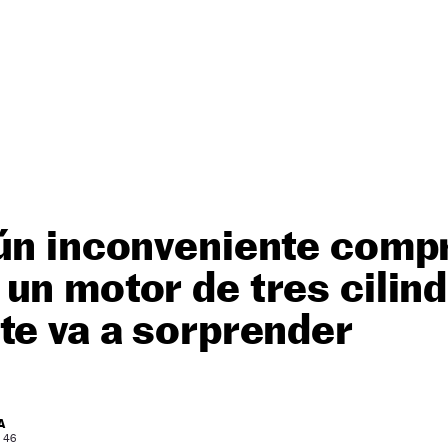
ún inconveniente comp
un motor de tres cilin
te va a sorprender
A
: 46