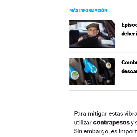
MÁS INFORMACIÓN
Episod
deberí
Combus
descar
Para mitigar estas vibr
utilizar
contrapesos
y 
Sin embargo, es import