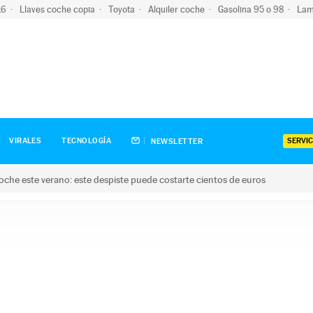
-16
Llaves coche copia
Toyota
Alquiler coche
Gasolina 95 o 98
Lam
SERVIC
VIRALES
TECNOLOGÍA
NEWSLETTER
oche este verano: este despiste puede costarte cientos de euros
este verano: este despiste puede costarte cientos de euros