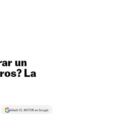
rar un
dros? La
Añadir EL MOTOR en Google