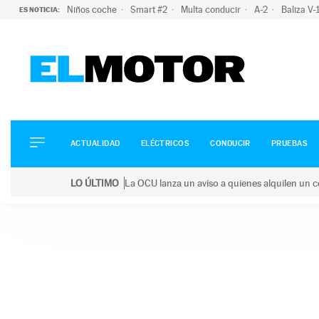
Niños coche
Smart #2
Multa conducir
A-2
Baliza V
ES NOTICIA:
ACTUALIDAD
ELÉCTRICOS
CONDUCIR
ACTUALIDAD
ELÉCTRICOS
CONDUCIR
PRUEBAS
PRUEBAS
Saltar
VIRALES
LO ÚLTIMO
La OCU lanza un aviso a quienes alquilen un c
al
PODCAST
LO ÚLTIMO
La OCU lanza un aviso a quienes alquilen un coche 
contenido
MOTOS
TECNOLOGÍA
SUPERCOCHES
MOTORTV
PREMIOS
SERVICIOS