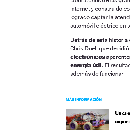
laboratorios de las gr
internet y construido c
logrado captar la atenci
automóvil eléctrico en 
Detrás de esta historia
Chris Doel, que decidi
electrónicos
aparentem
energía útil.
El result
además de funcionar.
MÁS INFORMACIÓN
Un cre
experi