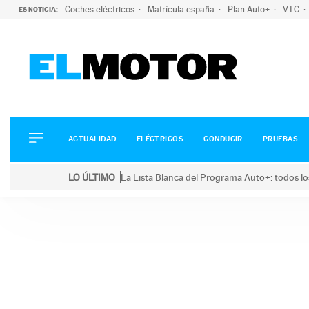
Coches eléctricos
Matrícula españa
Plan Auto+
VTC
ES NOTICIA:
ACTUALIDAD
ELÉCTRICOS
CONDUCIR
ACTUALIDAD
ELÉCTRICOS
CONDUCIR
PRUEBAS
PRUEBAS
Saltar
VIRALES
LO ÚLTIMO
La Lista Blanca del Programa Auto+: todos lo
al
PODCAST
LO ÚLTIMO
La Lista Blanca del Programa Auto+: todos los coc
contenido
MOTOS
TECNOLOGÍA
SUPERCOCHES
MOTORTV
PREMIOS
SERVICIOS