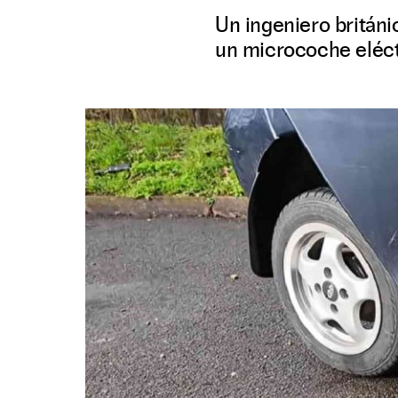
Un ingeniero britán
un microcoche eléct