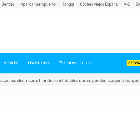
Bentley
Aparcar aeropuerto
Hongqi
Coches viejos España
A-2
Ba
SERVIC
VIRALES
TECNOLOGÍA
NEWSLETTER
s coches eléctricos e híbridos enchufables que se pueden acoger a las ayu
hes eléctricos e híbridos enchufables que se pueden acoger a la