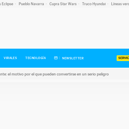
s Eclipse
Pueblo Navarra
Cupra Star Wars
Truco Hyundai
Líneas ver
SERVIC
VIRALES
TECNOLOGÍA
NEWSLETTER
olante: el motivo por el que pueden convertirse en un serio peligro
e: el motivo por el que pueden convertirse en un serio peligro