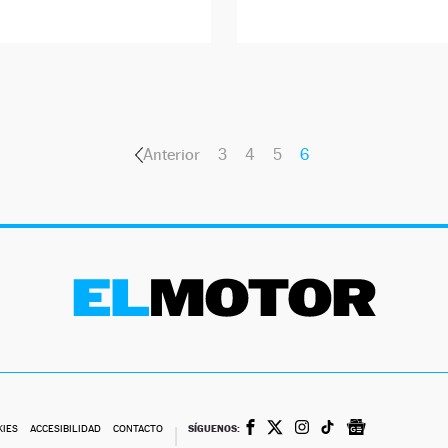
Anterior
3
4
5
6
SÍGUENOS:
KIES
ACCESIBILIDAD
CONTACTO