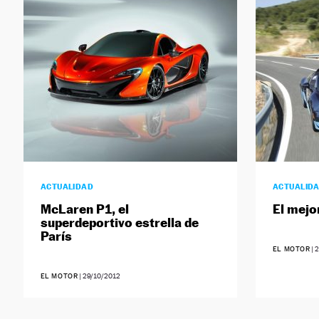
ACTUALIDAD
ACTUALID
McLaren P1, el
El mejo
superdeportivo estrella de
París
EL MOTOR
|
2
EL MOTOR
|
29/10/2012