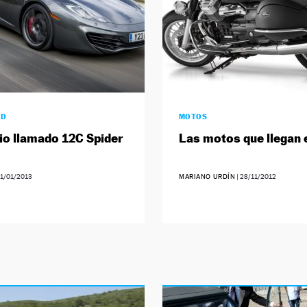
AD
MOTOS
io llamado 12C Spider
Las motos que llegan 
1/01/2013
MARIANO URDÍN
|
28/11/2012