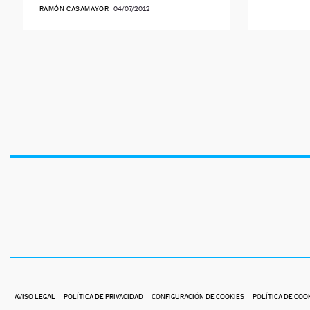
RAMÓN CASAMAYOR
|
04/07/2012
AVISO LEGAL
POLÍTICA DE PRIVACIDAD
CONFIGURACIÓN DE COOKIES
POLÍTICA DE COO