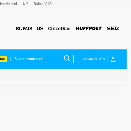
des Madrid
A-2
Baliza V-16
IOS
INICIAR SESIÓN