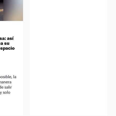
a: así
ca su
espacio
sible, la
manera
e salir
y solo