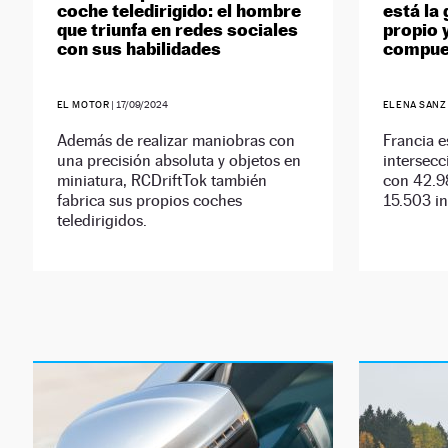
coche teledirigido: el hombre
está la
que triunfa en redes sociales
propio 
con sus habilidades
compue
EL MOTOR
|
17/09/2024
ELENA SANZ
Además de realizar maniobras con
Francia e
una precisión absoluta y objetos en
intersecc
miniatura, RCDriftTok también
con 42.9
fabrica sus propios coches
15.503 in
teledirigidos.