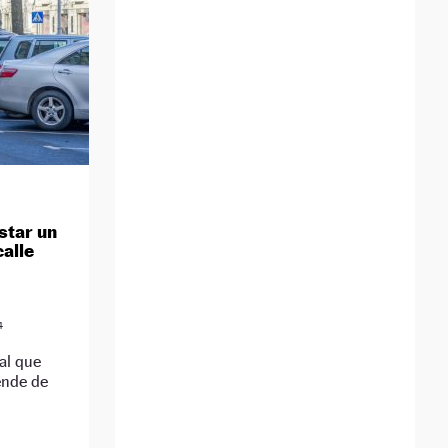
star un
alle
4
al que
ende de