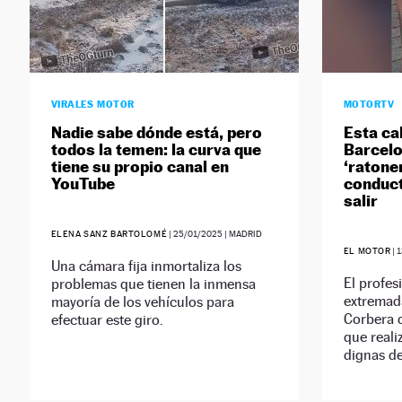
VIRALES MOTOR
MOTORTV
Nadie sabe dónde está, pero
Esta ca
todos la temen: la curva que
Barcelo
tiene su propio canal en
‘ratone
YouTube
conduct
salir
ELENA SANZ BARTOLOMÉ
|
25/01/2025
| MADRID
EL MOTOR
|
1
Una cámara fija inmortaliza los
El profes
problemas que tienen la inmensa
extremad
mayoría de los vehículos para
Corbera d
efectuar este giro.
que reali
dignas d