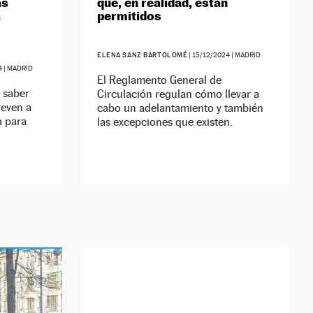
ás
que, en realidad, están
a
permitidos
ELENA SANZ BARTOLOMÉ
|
15/12/2024
| MADRID
4
| MADRID
El Reglamento General de
 saber
Circulación regulan cómo llevar a
reven a
cabo un adelantamiento y también
a para
las excepciones que existen.