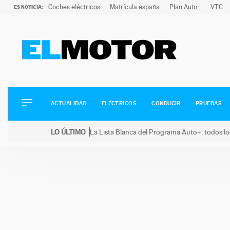
Coches eléctricos
Matrícula españa
Plan Auto+
VTC
ES NOTICIA:
ACTUALIDAD
ELÉCTRICOS
CONDUCIR
ACTUALIDAD
ELÉCTRICOS
CONDUCIR
PRUEBAS
PRUEBAS
Saltar
VIRALES
LO ÚLTIMO
La Lista Blanca del Programa Auto+: todos lo
al
PODCAST
LO ÚLTIMO
La Lista Blanca del Programa Auto+: todos los coc
contenido
MOTOS
TECNOLOGÍA
SUPERCOCHES
MOTORTV
PREMIOS
SERVICIOS