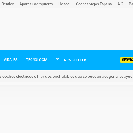
Bentley
Aparcar aeropuerto
Hongqi
Coches viejos España
A-2
Ba
SERVIC
VIRALES
TECNOLOGÍA
NEWSLETTER
s coches eléctricos e híbridos enchufables que se pueden acoger a las ayu
hes eléctricos e híbridos enchufables que se pueden acoger a la