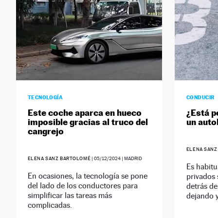
TECNOLOGÍA
CONDUCIR
Este coche aparca en hueco
¿Está p
imposible gracias al truco del
un auto
cangrejo
ELENA SANZ
ELENA SANZ BARTOLOMÉ
|
05/12/2024
| MADRID
Es habitu
En ocasiones, la tecnología se pone
privados
del lado de los conductores para
detrás de
simplificar las tareas más
dejando y
complicadas.