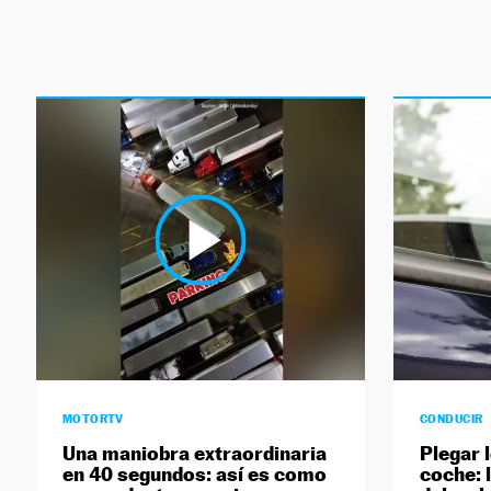
MOTORTV
CONDUCIR
Una maniobra extraordinaria
Plegar 
en 40 segundos: así es como
coche: 