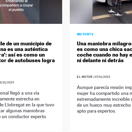
MOTORTV
lle de un municipio de
Una maniobra milagros
na es una auténtica
es como una chica sa
ra’: así es como un
coche cuando no hay 
or de autobuses logra
ni delante ni detrás
EL MOTOR
|
07/01/2025
3/01/2025
Aunque parecía misión impo
ional llegó a una vía
mujer ha compartido una 
amente estrecha en
extremadamente increíble d
e Llobregat en la que tuvo
de un hueco muy estrecho 
zar algunas maniobras
apto para expertos.
e un conductor experto.