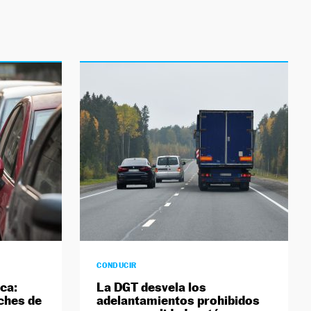
CONDUCIR
ica:
La DGT desvela los
ches de
adelantamientos prohibidos