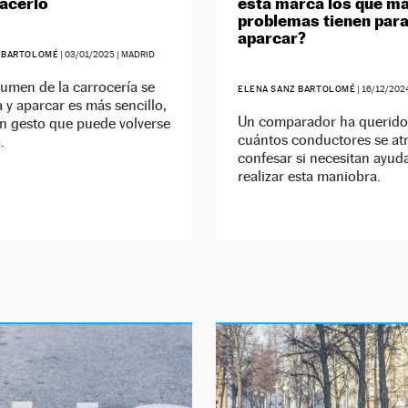
acerlo
esta marca los que m
problemas tienen par
aparcar?
 BARTOLOMÉ
|
03/01/2025
| MADRID
olumen de la carrocería se
ELENA SANZ BARTOLOMÉ
|
16/12/202
y aparcar es más sencillo,
Un comparador ha querido
n gesto que puede volverse
cuántos conductores se at
.
confesar si necesitan ayud
realizar esta maniobra.