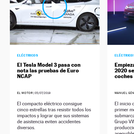
ELÉCTRICOS
ELÉCTRICO
El Tesla Model 3 pasa con
Empieza
nota las pruebas de Euro
2020 se
NCAP
coches 
EL MOTOR
|
05/07/2019
MANUEL GÓ
El compacto eléctrico consigue
El inicio 
cinco estrellas tras resistir todos los
primer m
impactos y lograr que sus sistemas
submarca
de asistencia eviten accidentes
Grupo VW,
diversos.
producci
asequible