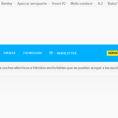
Bentley
Aparcar aeropuerto
Smart #2
Multa conducir
A-2
Baliza
SERVIC
VIRALES
TECNOLOGÍA
NEWSLETTER
s coches eléctricos e híbridos enchufables que se pueden acoger a las ayu
hes eléctricos e híbridos enchufables que se pueden acoger a la