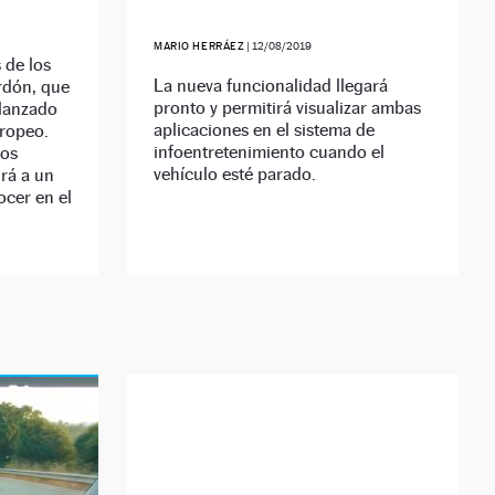
MARIO HERRÁEZ
|
12/08/2019
 de los
La nueva funcionalidad llegará
ardón, que
pronto y permitirá visualizar ambas
lanzado
aplicaciones en el sistema de
ropeo.
infoentretenimiento cuando el
dos
vehículo esté parado.
rá a un
ocer en el