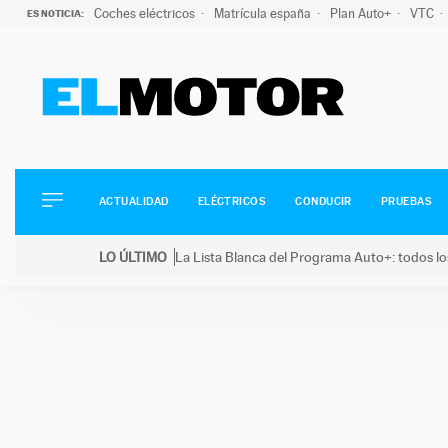
Coches eléctricos
Matrícula españa
Plan Auto+
VTC
ES NOTICIA:
ACTUALIDAD
ELÉCTRICOS
CONDUCIR
ACTUALIDAD
ELÉCTRICOS
CONDUCIR
PRUEBAS
PRUEBAS
Saltar
VIRALES
LO ÚLTIMO
La Lista Blanca del Programa Auto+: todos lo
al
PODCAST
LO ÚLTIMO
La Lista Blanca del Programa Auto+: todos los coc
contenido
MOTOS
TECNOLOGÍA
SUPERCOCHES
MOTORTV
PREMIOS
SERVICIOS