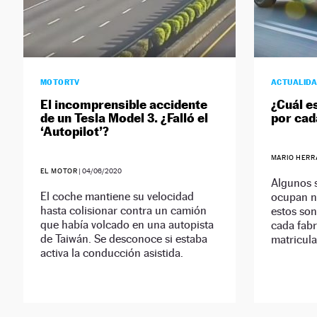
MOTORTV
ACTUALID
El incomprensible accidente
¿Cuál e
de un Tesla Model 3. ¿Falló el
por cad
‘Autopilot’?
MARIO HERR
EL MOTOR
|
04/06/2020
Algunos s
El coche mantiene su velocidad
ocupan ni
hasta colisionar contra un camión
estos son
que había volcado en una autopista
cada fabr
de Taiwán. Se desconoce si estaba
matricul
activa la conducción asistida.