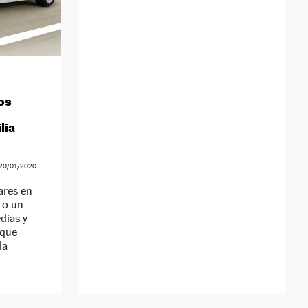
os
lia
20/01/2020
ares en
 o un
dias y
 que
la