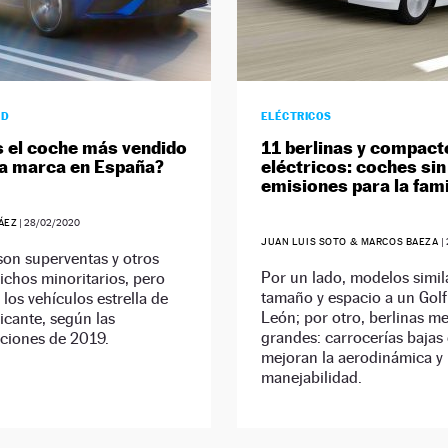
AD
ELÉCTRICOS
s el coche más vendido
11 berlinas y compact
a marca en España?
eléctricos: coches sin
emisiones para la fami
ÁEZ
|
28/02/2020
JUAN LUIS SOTO & MARCOS BAEZA
|
on superventas y otros
Por un lado, modelos simil
chos minoritarios, pero
tamaño y espacio a un Golf
 los vehículos estrella de
León; por otro, berlinas me
icante, según las
grandes: carrocerías bajas
aciones de 2019.
mejoran la aerodinámica y 
manejabilidad.