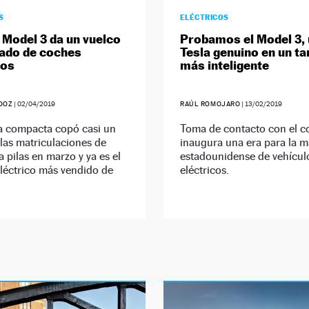
S
ELÉCTRICOS
a Model 3 da un vuelco
Probamos el Model 3,
ado de coches
Tesla genuino en un t
cos
más inteligente
DOZ
|
02/04/2019
RAÚL ROMOJARO
|
13/02/2019
na compacta copó casi un
Toma de contacto con el c
 las matriculaciones de
inaugura una era para la 
 pilas en marzo y ya es el
estadounidense de vehícul
léctrico más vendido de
eléctricos.