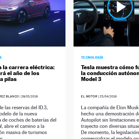
S
TECNOLOGÍA
 la carrera eléctrica:
Tesla muestra cómo f
rá el año de los
la conducción autóno
a pilas
Model 3
MEZ BLANCO
|
29/05/2019
EL MOTOR
|
25/04/2019
de las reservas del ID.3,
La compañía de Elon Musk
odelo de la nueva
hecho una demostración d
 de coches de baterías del
Autopilot sin limitaciones 
 abre el camino a la
trayecto con diversas situa
ón masiva de turismos
De momento, la legislació
s.
comercializar el modelo co