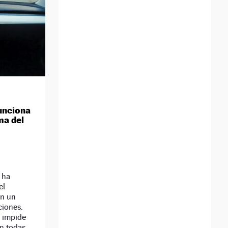
unciona
ma del
 ha
el
en un
ciones.
n impide
n todas