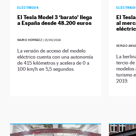
ELÉCTRICOS
ELÉCTRICO
El Tesla Model 3 ‘barato’ llega
El Tesl
a España desde 48.200 euros
al merc
eléctri
MARIO HERRÁEZ
|
15/04/2019
SERGIO AMA
La versión de acceso del modelo
La berli
eléctrico cuenta con una autonomía
tercio de
de 415 kilómetros y acelera de 0 a
modelos a
100 km/h en 5,5 segundos.
turismo e
2019.